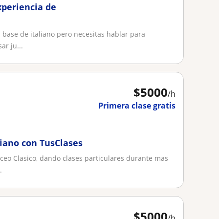
xperiencia de
 base de italiano pero necesitas hablar para
ar ju...
$
5000
/h
Primera clase gratis
iano con TusClases
iceo Clasico, dando clases particulares durante mas
.
$
5000
/h