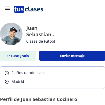
Juan
Sebastian
Cocinero
Clases de Futbol
1ª clase gratis
Enviar mensaje
2 años dando clase
Madrid
Perfil de Juan Sebastian Cocinero