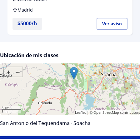
Madrid
$
5000
/h
Ver aviso
Ubicación de mis clases
+
−
5 km
3 mi
Leaflet
| ©
OpenStreetMap
contributors
San Antonio del Tequendama
·
Soacha