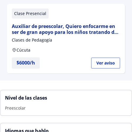
Clase Presencial
Auxiliar de preescolar, Quiero enfocarme en
ser de gran apoyo para los niños tratando de
gestionar mi trabajo de la mejor manera
Clases de Pedagogía
Cúcuta
$
6000
/h
Ver aviso
Nivel de las clases
Preescolar
Idiomas que hablo