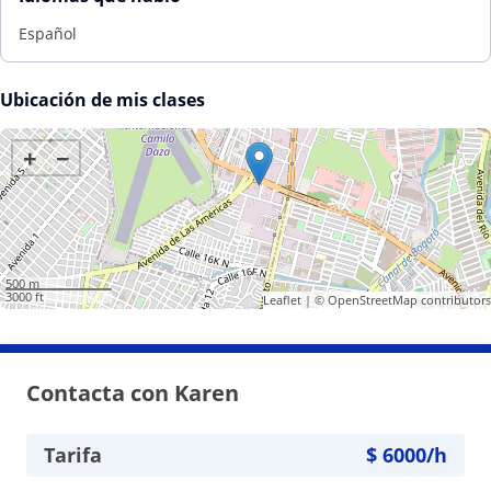
Español
Ubicación de mis clases
+
−
500 m
3000 ft
Leaflet
| ©
OpenStreetMap
contributors
Contacta con Karen
Tarifa
$
6000
/h