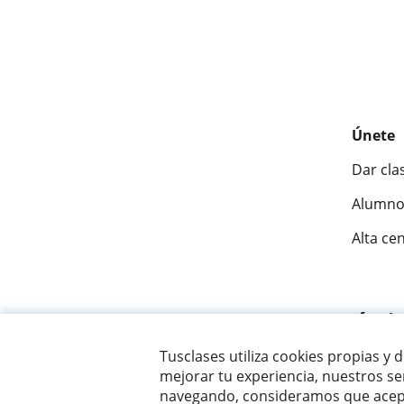
Únete
Dar cla
Alumno
Alta ce
Fantásti
Tusclases utiliza cookies propias y 
mejorar tu experiencia, nuestros ser
© 2007 - 2026 Tusclases.co
navegando, consideramos que acept