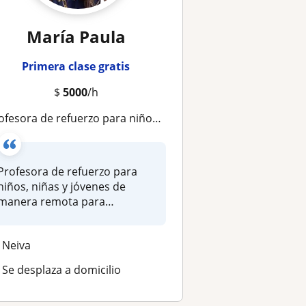
María Paula
Primera clase gratis
$
5000
/h
esora de refuerzo para niños, niñas y jóvenes de manera remota para apoyarles y mejorar sus habilidades
Profesora de refuerzo para
niños, niñas y jóvenes de
manera remota para
apoyarles y...
Neiva
Se desplaza a domicilio