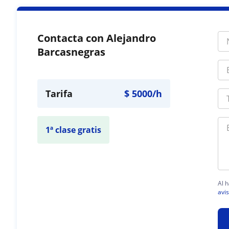
Contacta con Alejandro
Barcasnegras
Tarifa
$
5000
/h
1ª clase gratis
Al h
avis