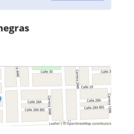
negras
Leaflet
| ©
OpenStreetMap
contributors