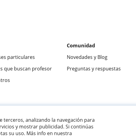
Comunidad
ses particulares
Novedades y Blog
s que buscan profesor
Preguntas y respuestas
ntros
ca
9,5/10
★★★★★
9,5/10
305915
opinion
de terceros, analizando la navegación para
vicios y mostrar publicidad. Si continúas
as su uso. Más info en nuestra