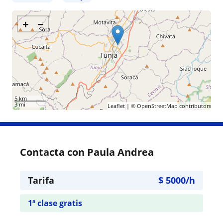
+
−
5 km
3 mi
Leaflet
| ©
OpenStreetMap
contributors
Contacta con Paula Andrea
Tarifa
$
5000
/h
1ª clase gratis