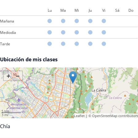
el italiano, sin duda Luz es la mejor opción.
Lu
Ma
Mi
Ju
Vi
Sá
Do
Mañana
Mediodía
Tarde
Ubicación de mis clases
+
−
5 km
3 mi
Leaflet
| ©
OpenStreetMap
contributors
Chía