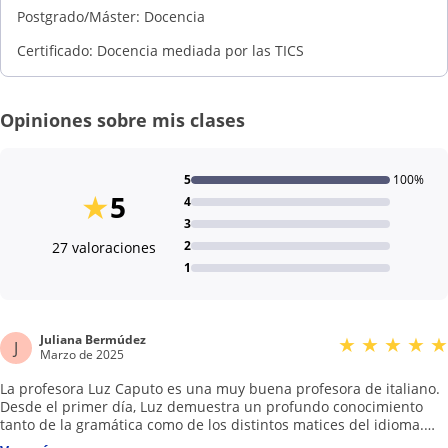
Postgrado/Máster: Docencia
Certificado: Docencia mediada por las TICS
Opiniones sobre mis clases
5
100%
★
5
4
3
2
27 valoraciones
1
Juliana Bermúdez
★
★
★
★
★
J
Marzo de 2025
La profesora Luz Caputo es una muy buena profesora de italiano.
Desde el primer día, Luz demuestra un profundo conocimiento
tanto de la gramática como de los distintos matices del idioma.
Sus explicaciones son claras, precisas y siempre adaptadas al