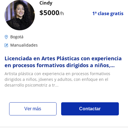
Cindy
$
5000
/h
1ª clase gratis
Bogotá
Manualidades
Licenciada en Artes Plásticas con experiencia
en procesos formativos dirigidos a niños,
jóvenes y adultos, con enfoque en el desar
Artista plástica con experiencia en procesos formativos
dirigidos a niños, jóvenes y adultos, con enfoque en el
desarrollo psicomotriz a tr...
ver más
Contactar