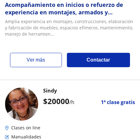
Acompañamiento en inicios o refuerzo de
experiencia en montajes, armados y
restauración de muebles en madera o
Amplia experiencia en montajes, construcciones, elaboración
material asociado
y fabricación de muebles, espacios efímeros, mantenimiento,
manejo de herramien...
ver más
Contactar
Sindy
$
20000
/h
1ª clase gratis
Clases on line
Manualidades