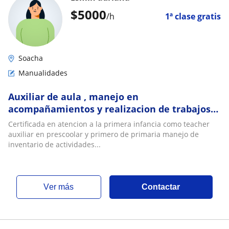
$
5000
/h
1ª clase gratis
Soacha
Manualidades
Auxiliar de aula , manejo en
acompañamientos y realizacion de trabajos
en clase en manualidades y artes
Certificada en atencion a la primera infancia como teacher
psicomotrizes
auxiliar en prescoolar y primero de primaria manejo de
inventario de actividades...
ver más
Contactar