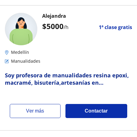
Alejandra
$
5000
/h
1ª clase gratis
Medellín
Manualidades
Soy profesora de manualidades resina epoxi,
macramé, bisutería,artesanías en
cuero,técnicas de dibujo
ver más
Contactar