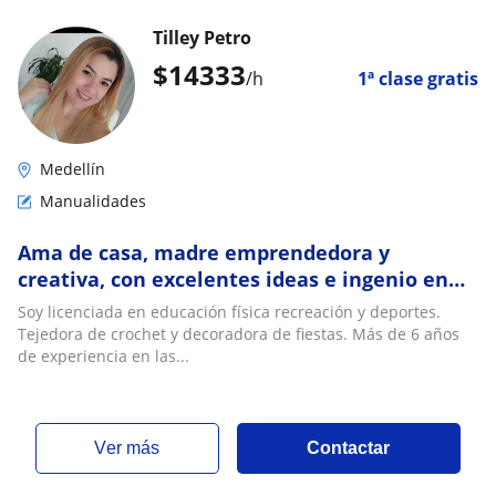
Tilley Petro
$
14333
/h
1ª clase gratis
Medellín
Manualidades
Ama de casa, madre emprendedora y
creativa, con excelentes ideas e ingenio en
las manualidades. Buen ambiente de trabajo
Soy licenciada en educación física recreación y deportes.
Tejedora de crochet y decoradora de fiestas. Más de 6 años
de experiencia en las...
ver más
Contactar