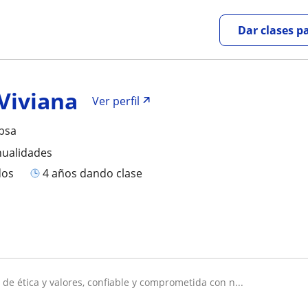
Dar clases p
Viviana
Ver perfil
bsa
nualidades
dos
4 años dando clase
a de ética y valores, confiable y comprometida con n...