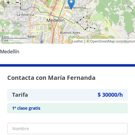
+
−
3 km
2 mi
Leaflet
| ©
OpenStreetMap
contributors
Medellín
Contacta con María Fernanda
Tarifa
$
30000
/h
1ª clase gratis