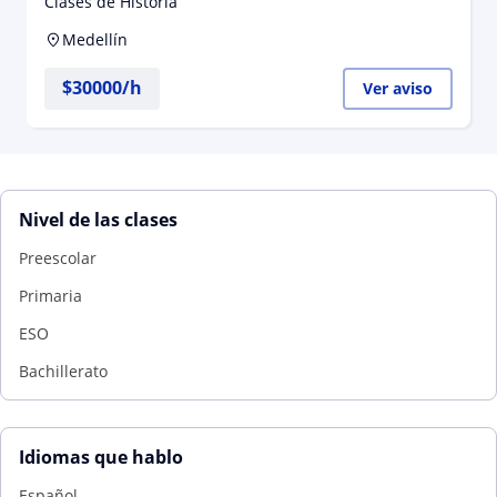
Clases de Historia
Política) a personas de todas las edades
Medellín
$
30000
/h
Ver aviso
Nivel de las clases
Preescolar
Primaria
ESO
Bachillerato
Idiomas que hablo
Español