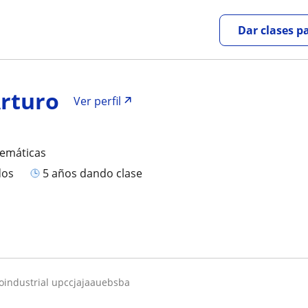
Dar clases p
Arturo
Ver perfil
temáticas
dos
5 años dando clase
roindustrial upccjajaauebsba