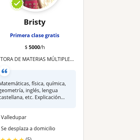
Bristy
Primera clase gratis
$
5000
/h
TORA DE MATERIAS MÚLTIPLES DE CUALQUIER CICLO ESCOLAR
Matemáticas, física, química,
geometría, inglés, lengua
castellana, etc. Explicación...
Valledupar
Se desplaza a domicilio
★
★
★
★
(5)