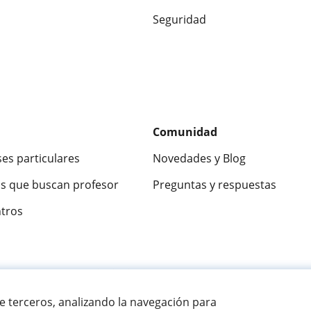
Seguridad
Comunidad
ses particulares
Novedades y Blog
s que buscan profesor
Preguntas y respuestas
ntros
ca
9,5/10
★★★★★
9,5/10
305915
opinion
de terceros, analizando la navegación para