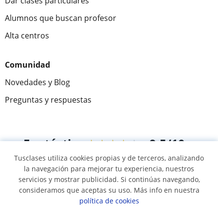
Dar clases particulares
Alumnos que buscan profesor
Alta centros
Comunidad
Novedades y Blog
Preguntas y respuestas
Fantástica
★★★★★
9,5/10
Tusclases utiliza cookies propias y de terceros, analizando
305915
opiniones de alumnos
la navegación para mejorar tu experiencia, nuestros
servicios y mostrar publicidad. Si continúas navegando,
consideramos que aceptas su uso. Más info en nuestra
© 2007 - 2026 Tusclases.co
política de cookies