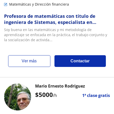
Matemáticas y Dirección financiera
Profesora de matemáticas con titulo de
ingeniera de Sistemas, especialista en
auditoría de sistemas y magister en gobierno
Soy buena en las matemáticas y mi metodología de
de TI
aprendizaje se enfocada en la práctica, el trabajo conjunto y
la socialización de activida...
ver más
Contactar
Mario Ernesto Rodriguez
$
5000
/h
1ª clase gratis