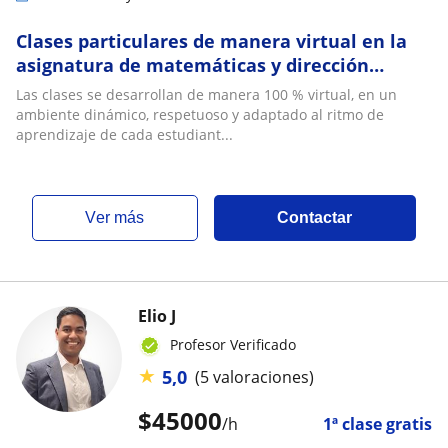
Clases particulares de manera virtual en la
asignatura de matemáticas y dirección
financiera
Las clases se desarrollan de manera 100 % virtual, en un
ambiente dinámico, respetuoso y adaptado al ritmo de
aprendizaje de cada estudiant...
ver más
Contactar
Elio J
Profesor Verificado
★
5,0
(5 valoraciones)
$
45000
/h
1ª clase gratis