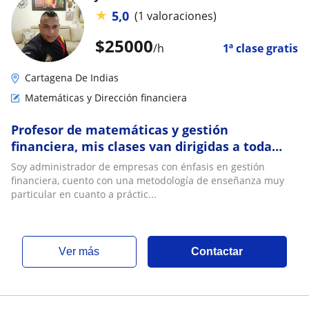
★
5,0
(1 valoraciones)
$
25000
/h
1ª clase gratis
Cartagena De Indias
Matemáticas y Dirección financiera
Profesor de matemáticas y gestión
financiera, mis clases van dirigidas a toda
aquella comunidad que la requiera sean
Soy administrador de empresas con énfasis en gestión
niños, jóvenes o adultos
financiera, cuento con una metodología de enseñanza muy
particular en cuanto a práctic...
ver más
Contactar