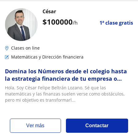
César
$
100000
/h
1ª clase gratis
Clases on line
Matemáticas y Dirección financiera
Domina los Números desde el colegio hasta
la estrategia financiera de tu empresa o
negocios
Hola. Soy César Felipe Beltrán Lozano. Sé que las
matemáticas y las finanzas suelen verse como obstáculos,
pero mi objetivo es transformarl...
ver más
Contactar