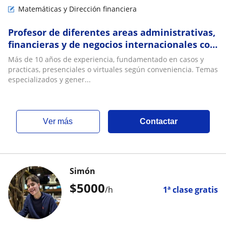
Matemáticas y Dirección financiera
Profesor de diferentes areas administrativas,
financieras y de negocios internacionales con
experiencia
Más de 10 años de experiencia, fundamentado en casos y
practicas, presenciales o virtuales según conveniencia. Temas
especializados y gener...
ver más
Contactar
Simón
$
5000
/h
1ª clase gratis