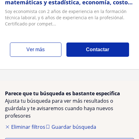
matemáticas y estadística, economía, costos
y presupuestos. Dispuesto a atender todo
Soy economista con 2 años de experiencia en la formación
tipo de población de la ciudad de Medellín
técnica laboral, y 6 años de experiencia en la profesiónal.
Certificado por compet...
ver más
Contactar
Parece que tu búsqueda es bastante especifica
Ajusta tu búsqueda para ver más resultados o
guárdala y te avisaremos cuando haya nuevos
profesores
Eliminar filtros
Guardar búsqueda