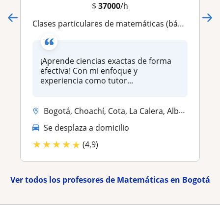
$
37000
/h
Clases particulares de matemáticas (básicas, cálculo diferencial, integral) álgebra lineal, geometría, estadística
¡Aprende ciencias exactas de forma
efectiva! Con mi enfoque y
experiencia como tutor...
Bogotá, Choachí, Cota, La Calera, Albán (Cundinamarca), Anolaima, Chía...
Se desplaza a domicilio
★
★
★
★
★
(4,9)
Ver todos los profesores de Matemáticas en Bogotá