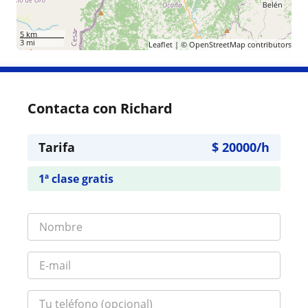
5 km
3 mi
Leaflet
| ©
OpenStreetMap
contributors
Contacta con Richard
Tarifa
$
20000
/h
1ª clase gratis