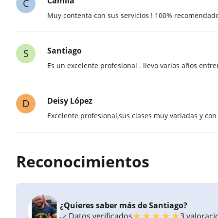
Camila
C
Muy contenta con sus servicios ! 100% recomendad
Santiago
S
Es un excelente profesional . llevo varios años entr
Deisy López
D
Excelente profesional,sus clases muy variadas y co
Reconocimientos
¿Quieres saber más de Santiago?
★
★
★
★
★
Datos verificados
3 valorac