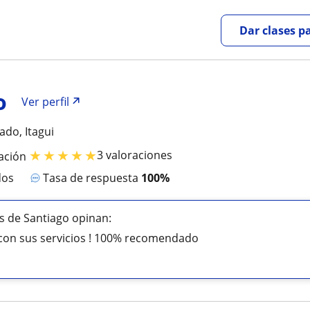
Dar clases p
o
Ver perfil
ado, Itagui
★
★
★
★
★
3 valoraciones
ación
dos
Tasa de respuesta
100%
 de Santiago opinan:
con sus servicios ! 100% recomendado