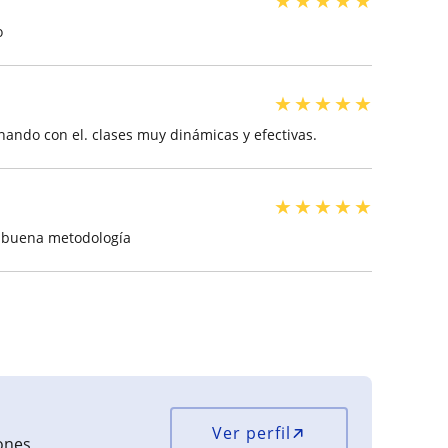
★
★
★
★
★
o
★
★
★
★
★
enando con el. clases muy dinámicas y efectivas.
★
★
★
★
★
n buena metodología
Ver perfil
iones