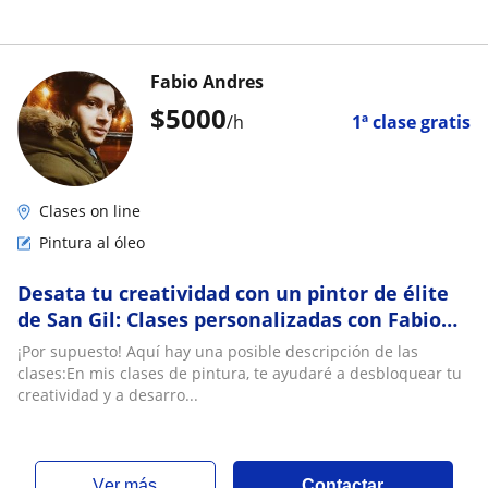
Fabio Andres
$
5000
/h
1ª clase gratis
Clases on line
Pintura al óleo
Desata tu creatividad con un pintor de élite
de San Gil: Clases personalizadas con Fabio
Andrés, egresado de la Universidad Estatal de
¡Por supuesto! Aquí hay una posible descripción de las
San Petersburgo en Rusia ¡Vive una
clases:En mis clases de pintura, te ayudaré a desbloquear tu
experiencia única en el mundo del arte!
creatividad y a desarro...
ver más
Contactar