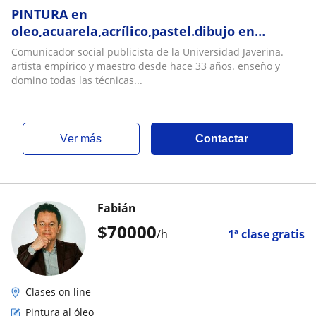
PINTURA en
oleo,acuarela,acrílico,pastel.dibujo en
grafito,sanguina,carboncillo.teoría del color
Comunicador social publicista de la Universidad Javerina.
artista empírico y maestro desde hace 33 años. enseño y
domino todas las técnicas...
ver más
Contactar
Fabián
$
70000
/h
1ª clase gratis
Clases on line
Pintura al óleo