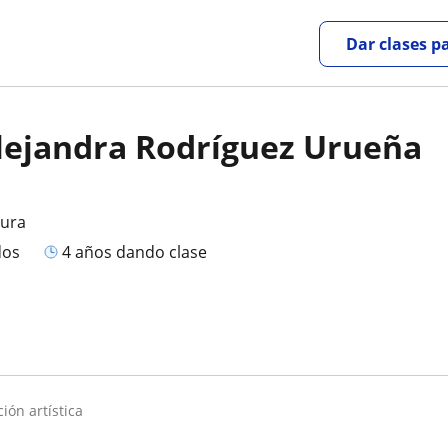
Dar clases p
lejandra Rodríguez Urueña
tura
dos
4 años dando clase
ión artística