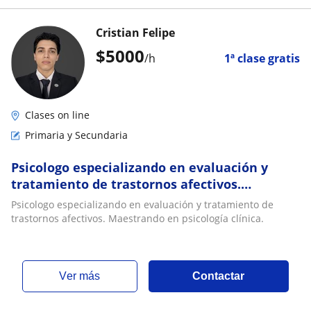
Cristian Felipe
$
5000
/h
1ª clase gratis
Clases on line
Primaria y Secundaria
Psicologo especializando en evaluación y
tratamiento de trastornos afectivos.
Maestrando en psicología clínica
Psicologo especializando en evaluación y tratamiento de
trastornos afectivos. Maestrando en psicología clínica.
ver más
Contactar