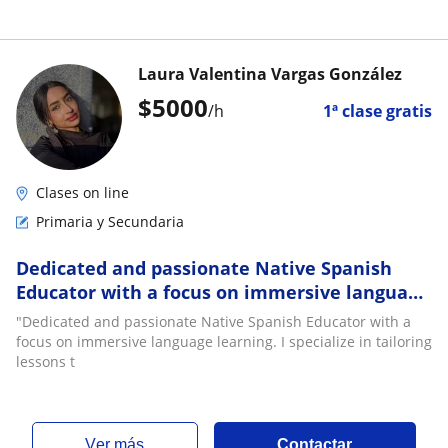
Laura Valentina Vargas González
$
5000
/h
1ª clase gratis
Clases on line
Primaria y Secundaria
Dedicated and passionate Native Spanish
Educator with a focus on immersive language
learning. I specialize in tailoring lessons t
"Dedicated and passionate Native Spanish Educator with a
focus on immersive language learning. I specialize in tailoring
lessons t
ver más
Contactar