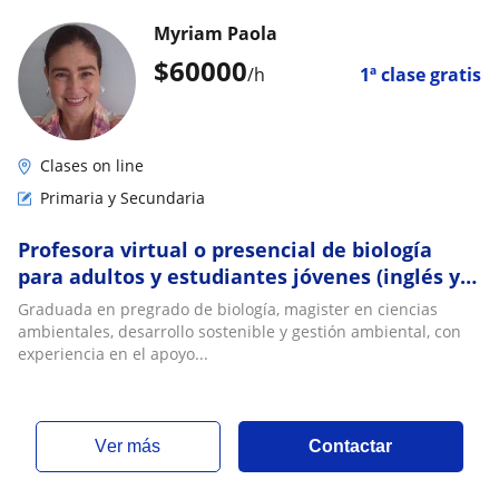
Myriam Paola
$
60000
/h
1ª clase gratis
Clases on line
Primaria y Secundaria
Profesora virtual o presencial de biología
para adultos y estudiantes jóvenes (inglés y
español)
Graduada en pregrado de biología, magister en ciencias
ambientales, desarrollo sostenible y gestión ambiental, con
experiencia en el apoyo...
ver más
Contactar