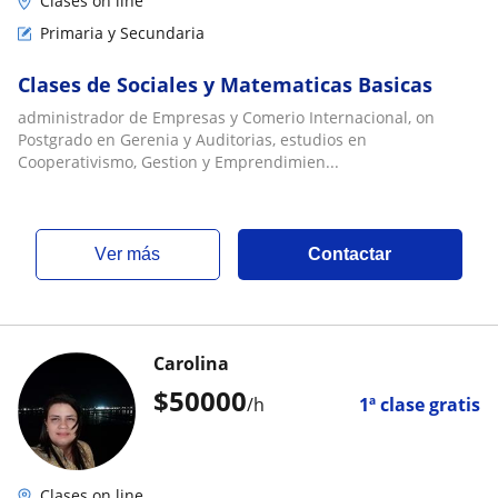
Clases on line
Primaria y Secundaria
Clases de Sociales y Matematicas Basicas
administrador de Empresas y Comerio Internacional, on
Postgrado en Gerenia y Auditorias, estudios en
Cooperativismo, Gestion y Emprendimien...
ver más
Contactar
Carolina
$
50000
/h
1ª clase gratis
Clases on line