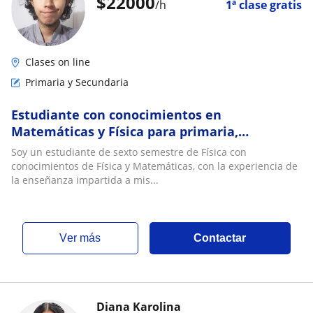
$
22000
/h
1ª clase gratis
Clases on line
Primaria y Secundaria
Estudiante con conocimientos en
Matemáticas y Física para primaria,
secundaria y primeros semestres de
Soy un estudiante de sexto semestre de Física con
universidad
conocimientos de Física y Matemáticas, con la experiencia de
la enseñanza impartida a mis...
ver más
Contactar
Diana Karolina