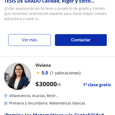
TESIS DE GRADO Calidad, Rigor y Éxito
Académico
¿Estás avanzando en tu tesis o proyecto de grado y sientes
que necesitas orientación experta para darle mayor solidez,
estructura y valor a...
ver más
Contactar
Viviana
★
5,0
(1 valoraciones)
$
30000
/h
1ª clase gratis
Villavicencio, Acacías, Restr...
Primaria y Secundaria: Matemáticas básicas