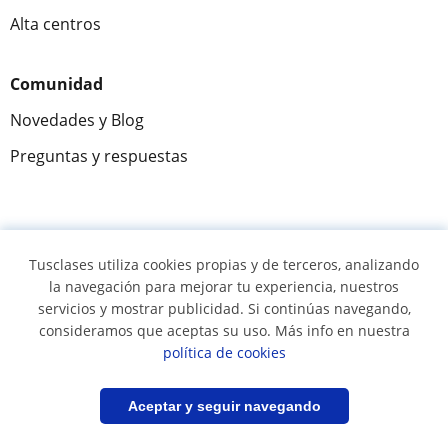
Alta centros
Comunidad
Novedades y Blog
Preguntas y respuestas
Fantástica
★★★★★
9,5/10
Tusclases utiliza cookies propias y de terceros, analizando
la navegación para mejorar tu experiencia, nuestros
305915
opiniones de alumnos
servicios y mostrar publicidad. Si continúas navegando,
consideramos que aceptas su uso. Más info en nuestra
© 2007 - 2026 Tusclases.co
política de cookies
Mapa web:
Profesores particulares
Filtrar
Guardar búsqueda
Aceptar y seguir navegando