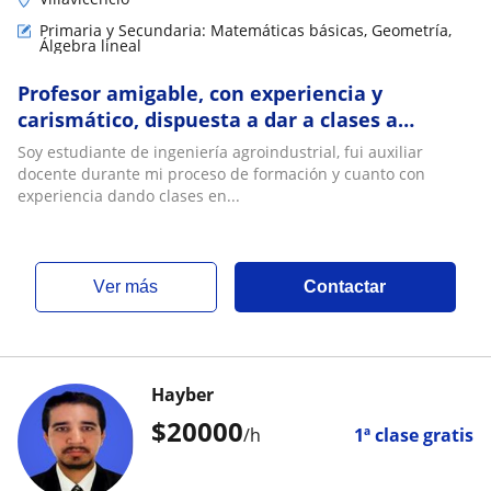
Primaria y Secundaria: Matemáticas básicas, Geometría,
Álgebra lineal
Profesor amigable, con experiencia y
carismático, dispuesta a dar a clases a
jóvenes y adultos en diferentes areas,
Soy estudiante de ingeniería agroindustrial, fui auxiliar
química, matemáticas, termodinámica,
docente durante mi proceso de formación y cuanto con
estadística básica, herramientas ofimáticas,
experiencia dando clases en...
entre otras
ver más
Contactar
Hayber
$
20000
/h
1ª clase gratis