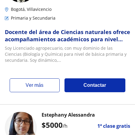
Bogotá, Villavicencio
Primaria y Secundaria
Docente del área de Ciencias naturales ofrece
acompañamientos académicos para nivel
básica primaria y secundaria
Soy Licenciado agropecuario, con muy dominio de las
Ciencias (Biología y Química) para nivel de básica primaria y
secundaria. Soy dinámico,...
ver más
Contactar
Estephany Alessandra
$
5000
/h
1ª clase gratis