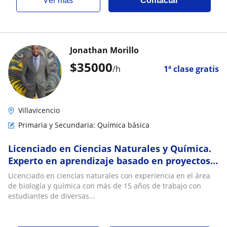
ver más
Contactar
Jonathan Morillo
$
35000
/h
1ª clase gratis
Villavicencio
Primaria y Secundaria: Química básica
Licenciado en Ciencias Naturales y Química.
Experto en aprendizaje basado en proyectos
clases virtuales y presenciales
Licenciado en ciencias naturales con experiencia en el área
de biología y química con más de 15 años de trabajo con
estudiantes de diversas...