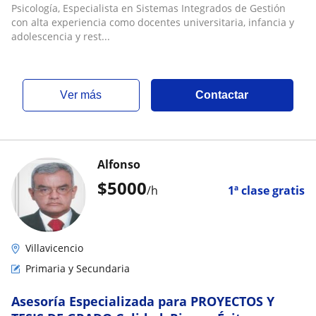
como docentes universitaria, infancia y
Psicología, Especialista en Sistemas Integrados de Gestión
adolescencia y restablecimiento de derechos
con alta experiencia como docentes universitaria, infancia y
adolescencia y rest...
ver más
Contactar
Alfonso
$
5000
/h
1ª clase gratis
Villavicencio
Primaria y Secundaria
Asesoría Especializada para PROYECTOS Y