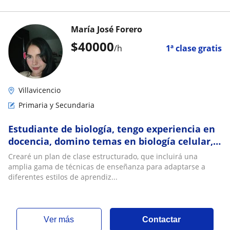
María José Forero
$
40000
/h
1ª clase gratis
Villavicencio
Primaria y Secundaria
Estudiante de biología, tengo experiencia en
docencia, domino temas en biología celular,
estructura, ecología, entre otros temas
Crearé un plan de clase estructurado, que incluirá una
amplia gama de técnicas de enseñanza para adaptarse a
diferentes estilos de aprendiz...
ver más
Contactar