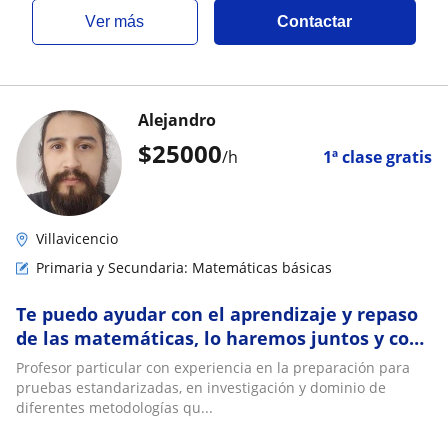
ver más
Contactar
Alejandro
$
25000
/h
1ª clase gratis
Villavicencio
Primaria y Secundaria: Matemáticas básicas
Te puedo ayudar con el aprendizaje y repaso
de las matemáticas, lo haremos juntos y con
métodos alternativos que faciliten la
Profesor particular con experiencia en la preparación para
comprensión
pruebas estandarizadas, en investigación y dominio de
diferentes metodologías qu...