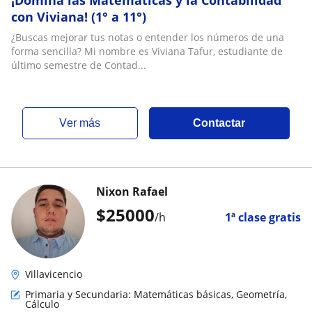
¡Domina las Matemáticas y la Contabilidad
con Viviana! (1° a 11°)
¿Buscas mejorar tus notas o entender los números de una
forma sencilla? Mi nombre es Viviana Tafur, estudiante de
último semestre de Contad...
ver más
Contactar
Nixon Rafael
$
25000
/h
1ª clase gratis
Villavicencio
Primaria y Secundaria: Matemáticas básicas, Geometría,
Cálculo