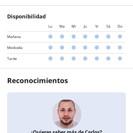
Disponibilidad
Lu
Ma
Mi
Ju
Vi
Sá
Do
Mañana
Mediodía
Tarde
Reconocimientos
¿Quieres saber más de Carlos?