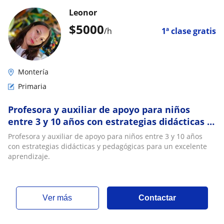
Leonor
$
5000
/h
1ª clase gratis
Montería
Primaria
Profesora y auxiliar de apoyo para niños
entre 3 y 10 años con estrategias didácticas y
pedagógicas para un excelente aprendizaje
Profesora y auxiliar de apoyo para niños entre 3 y 10 años
con estrategias didácticas y pedagógicas para un excelente
aprendizaje.
ver más
Contactar