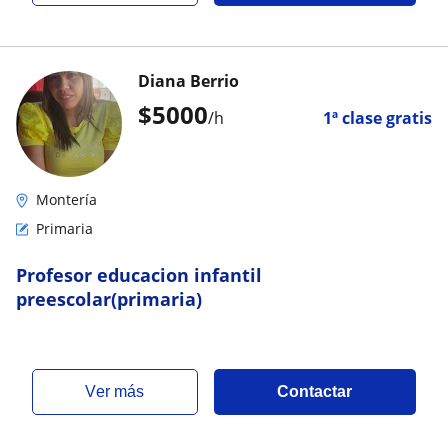
Diana Berrio
$
5000
/h
1ª clase gratis
Montería
Primaria
Profesor educacion infantil
preescolar(primaria)
ver más
Contactar