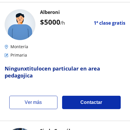
Alberoni
$
5000
/h
1ª clase gratis
Montería
Primaria
Ningunxtitulocen particular en area
pedagojica
ver más
Contactar