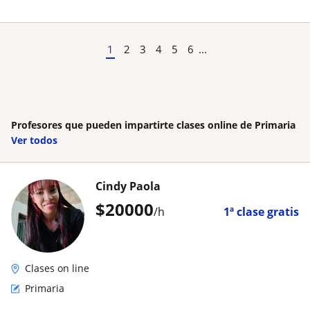
1
2
3
4
5
6
...
Profesores que pueden impartirte clases online de Primaria
Ver todos
Cindy Paola
$
20000
/h
1ª clase gratis
Clases on line
Primaria