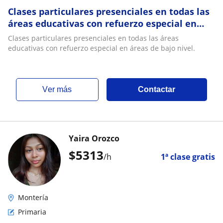
Clases particulares presenciales en todas las
áreas educativas con refuerzo especial en
áreas de bajo nivel
Clases particulares presenciales en todas las áreas
educativas con refuerzo especial en áreas de bajo nivel.
ver más
Contactar
Yaira Orozco
$
5313
/h
1ª clase gratis
Montería
Primaria