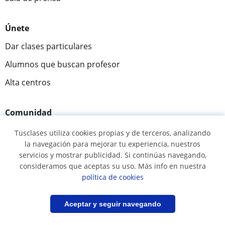
Únete
Dar clases particulares
Alumnos que buscan profesor
Alta centros
Comunidad
Novedades y Blog
Tusclases utiliza cookies propias y de terceros, analizando
la navegación para mejorar tu experiencia, nuestros
Preguntas y respuestas
servicios y mostrar publicidad. Si continúas navegando,
consideramos que aceptas su uso. Más info en nuestra
política de cookies
Fantástica
★★★★★
9,5/10
Filtrar
Guardar búsqueda
Aceptar y seguir navegando
305994
opiniones de alumnos