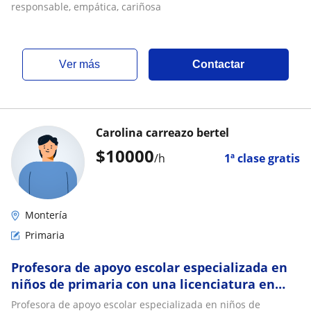
responsable, empática, cariñosa
ver más
Contactar
Carolina carreazo bertel
$
10000
/h
1ª clase gratis
Montería
Primaria
Profesora de apoyo escolar especializada en
niños de primaria con una licenciatura en
educación infantil
Profesora de apoyo escolar especializada en niños de