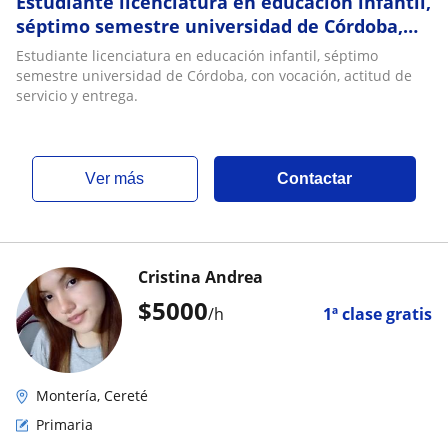
Estudiante licenciatura en educación infantil,
séptimo semestre universidad de Córdoba,
con vocación, actitud de servicio y entrega
Estudiante licenciatura en educación infantil, séptimo
semestre universidad de Córdoba, con vocación, actitud de
servicio y entrega.
ver más
Contactar
Cristina Andrea
$
5000
/h
1ª clase gratis
Montería, Cereté
Primaria