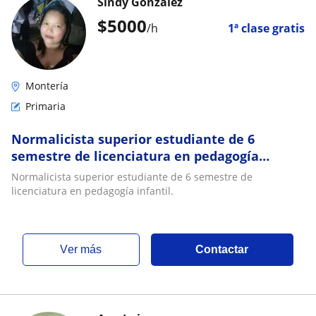
Sindy González
$
5000
/h
1ª clase gratis
Montería
Primaria
Normalicista superior estudiante de 6
semestre de licenciatura en pedagogía
infantil
Normalicista superior estudiante de 6 semestre de
licenciatura en pedagogía infantil.
ver más
Contactar