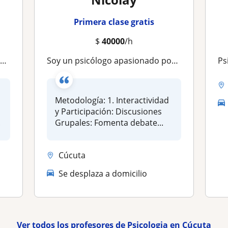
Primera clase gratis
$
40000
/h
t
Soy un psicólogo apasionado por el aprendizaje, desarrollo mental, la cognición y la conducta humana. Mi objetivo es guiar y apoyar a estudiantes motivados que deseen profundizar su comprensión en estos campos. Me enfoco en crear un entorno educativo esti
Psicó
Metodología: 1. Interactividad
y Participación: Discusiones
.
Grupales: Fomenta debate...
Cúcuta
Se desplaza a domicilio
Ver todos los profesores de Psicologia en Cúcuta