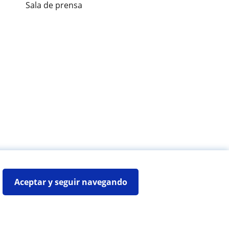
Sala de prensa
es de alumnos
Aceptar y seguir navegando
Mapa web:
Profesores particulares