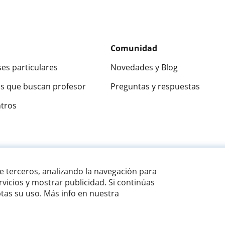
Comunidad
ses particulares
Novedades y Blog
s que buscan profesor
Preguntas y respuestas
ntros
ca
9,5/10
★★★★★
9,5/10
305915
opinion
de terceros, analizando la navegación para
vicios y mostrar publicidad. Si continúas
as su uso. Más info en nuestra