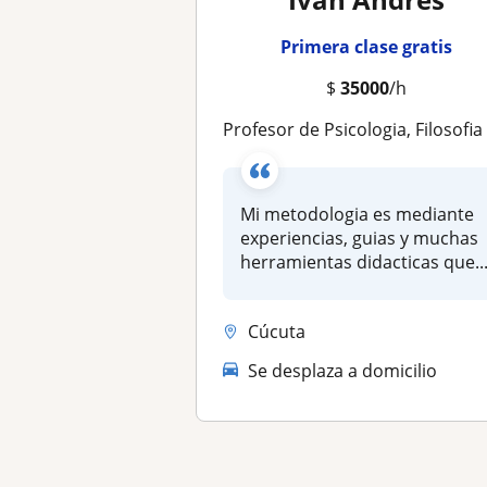
Primera clase gratis
$
35000
/h
Profesor de Psicologia, Filosofia y Ciencias sociales para jovenes entre 15 y 22 años. Me consideron una persona joven pero con mucho conocimiento y mediante las tic espero poder contrubir en tu aprendizaje de manera asertiva, ademas a eso soy muy pacien
Mi metodologia es mediante
experiencias, guias y muchas
herramientas didacticas que..
Cúcuta
Se desplaza a domicilio