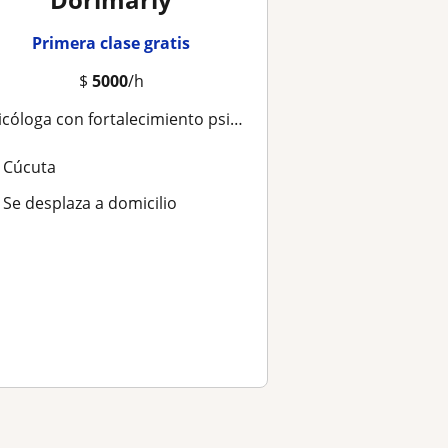
Primera clase gratis
$
5000
/h
loga con fortalecimiento psicoemocional para las mujeres y fortalecimiento habilidades sociales en población con discapacidad
Cúcuta
Se desplaza a domicilio