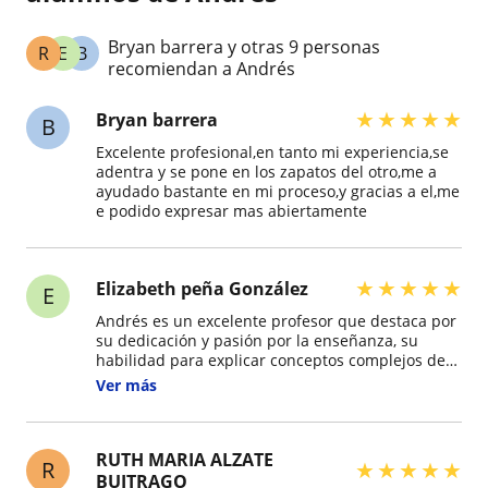
Bryan barrera y otras 9 personas
R
E
B
recomiendan a Andrés
★
★
★
★
★
Bryan barrera
B
Excelente profesional,en tanto mi experiencia,se
adentra y se pone en los zapatos del otro,me a
ayudado bastante en mi proceso,y gracias a el,me
e podido expresar mas abiertamente
★
★
★
★
★
Elizabeth peña González
E
Andrés es un excelente profesor que destaca por
su dedicación y pasión por la enseñanza, su
habilidad para explicar conceptos complejos de
manera clara y accesible es admirable, lo que
Ver más
facilita el aprendizaje de sus alumnos. Además,
Andrés se caracteriza por su paciencia y su
disposición para brindar apoyo adicional a
aquellos estudiantes que lo necesitan. Otra
RUTH MARIA ALZATE
R
★
★
★
★
★
cualidad notable de Andrés es su capacidad para
BUITRAGO