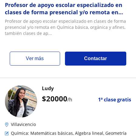
Profesor de apoyo escolar especializado en
clases de forma presencial y/o remota en
Química básica, orgánica y afines, también
Profesor de apoyo escolar especializado en clases de forma
clases de apoyo y tutorías universitarias
presencial y/o remota en Química básica, orgánica y afines,
también clases de ap...
ver más
Contactar
Ludy
$
20000
/h
1ª clase gratis
Villavicencio
Química: Matemáticas básicas, Álgebra lineal, Geometría