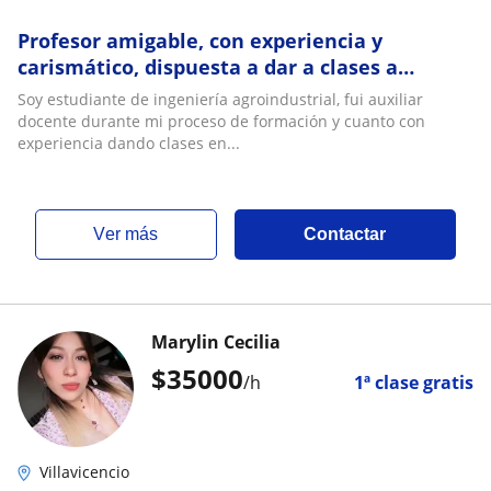
Profesor amigable, con experiencia y
carismático, dispuesta a dar a clases a
jóvenes y adultos en diferentes areas,
Soy estudiante de ingeniería agroindustrial, fui auxiliar
química, matemáticas, termodinámica,
docente durante mi proceso de formación y cuanto con
estadística básica, herramientas ofimáticas,
experiencia dando clases en...
entre otras
ver más
Contactar
Marylin Cecilia
$
35000
/h
1ª clase gratis
Villavicencio