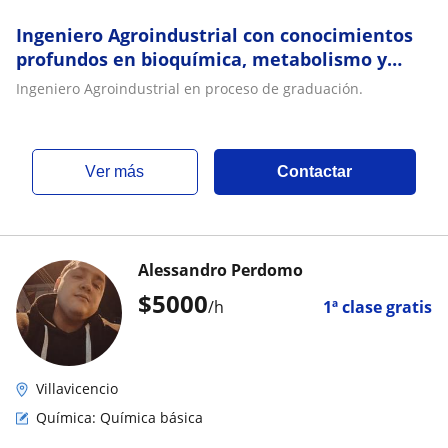
Ingeniero Agroindustrial con conocimientos
profundos en bioquímica, metabolismo y
síntesis energetica
Ingeniero Agroindustrial en proceso de graduación.
ver más
Contactar
Alessandro Perdomo
$
5000
/h
1ª clase gratis
Villavicencio
Química: Química básica