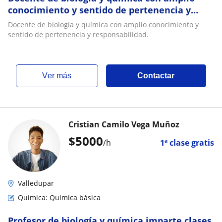
conocimiento y sentido de pertenencia y
responsabilidad
Docente de biología y química con amplio conocimiento y
sentido de pertenencia y responsabilidad.
ver más
Contactar
Cristian Camilo Vega Muñoz
$
5000
/h
1ª clase gratis
Valledupar
Química: Química básica
Profesor de biología y química imparte clases