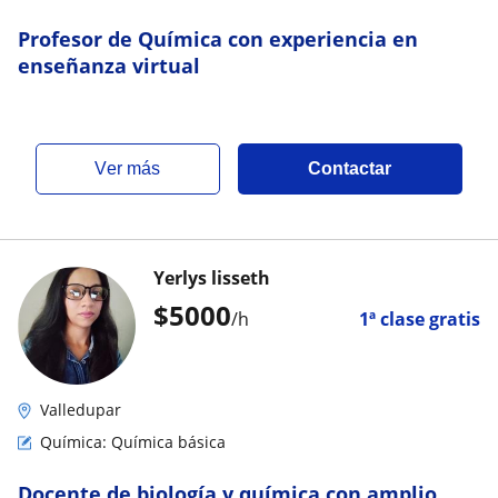
Profesor de Química con experiencia en
enseñanza virtual
ver más
Contactar
Yerlys lisseth
$
5000
/h
1ª clase gratis
Valledupar
Química: Química básica
Docente de biología y química con amplio