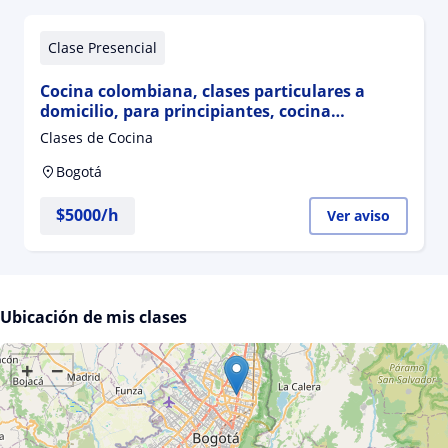
Clase Presencial
Cocina colombiana, clases particulares a
domicilio, para principiantes, cocina
vegetariana, y cocina italiana, a domicilio
Clases de Cocina
Bogotá
$
5000
/h
Ver aviso
Ubicación de mis clases
+
−