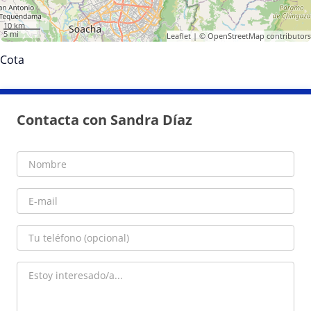
10 km
5 mi
Leaflet
| ©
OpenStreetMap
contributors
Cota
Contacta con Sandra Díaz