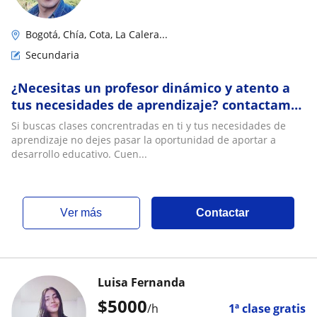
Bogotá, Chía, Cota, La Calera...
Secundaria
¿Necesitas un profesor dinámico y atento a
tus necesidades de aprendizaje? contactame
y empecemos a trabajar en tu proceso
Si buscas clases concrentradas en ti y tus necesidades de
educativo
aprendizaje no dejes pasar la oportunidad de aportar a
desarrollo educativo. Cuen...
ver más
Contactar
Luisa Fernanda
$
5000
/h
1ª clase gratis