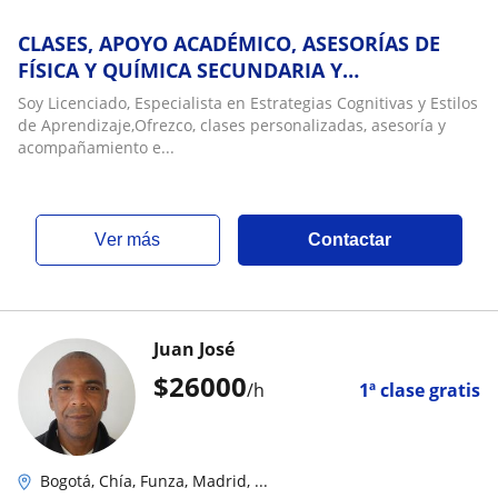
CLASES, APOYO ACADÉMICO, ASESORÍAS DE
FÍSICA Y QUÍMICA SECUNDARIA Y
UNIVERSITARIA
Soy Licenciado, Especialista en Estrategias Cognitivas y Estilos
de Aprendizaje,Ofrezco, clases personalizadas, asesoría y
acompañamiento e...
ver más
Contactar
Juan José
$
26000
/h
1ª clase gratis
Bogotá, Chía, Funza, Madrid, ...