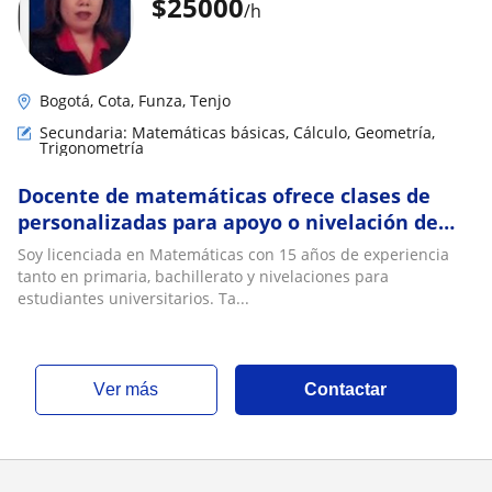
$
25000
/h
Bogotá, Cota, Funza, Tenjo
Secundaria: Matemáticas básicas, Cálculo, Geometría,
Trigonometría
Docente de matemáticas ofrece clases de
personalizadas para apoyo o nivelación de
asignaturas como matemáticas, geometría,
Soy licenciada en Matemáticas con 15 años de experiencia
estadística, algebra, trigonometría y cálculo
tanto en primaria, bachillerato y nivelaciones para
estudiantes universitarios. Ta...
ver más
Contactar