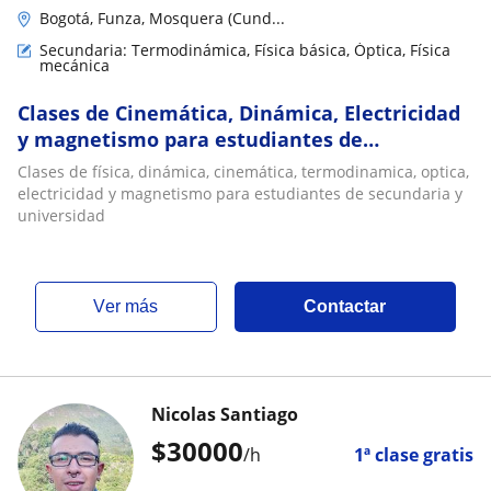
Bogotá, Funza, Mosquera (Cund...
Secundaria: Termodinámica, Física básica, Óptica, Física
mecánica
Clases de Cinemática, Dinámica, Electricidad
y magnetismo para estudiantes de
secundaria y universidad
Clases de física, dinámica, cinemática, termodinamica, optica,
electricidad y magnetismo para estudiantes de secundaria y
universidad
ver más
Contactar
Nicolas Santiago
$
30000
/h
1ª clase gratis