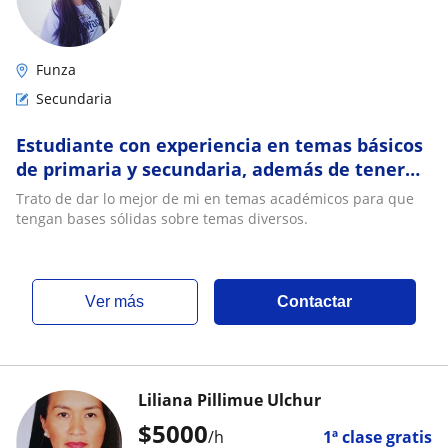
Funza
Secundaria
Estudiante con experiencia en temas básicos
de primaria y secundaria, además de tener
bases en temas relacionados a leyes,
Trato de dar lo mejor de mi en temas académicos para que
acciones constitucionales, temas penales,
tengan bases sólidas sobre temas diversos.
entre otros
ver más
Contactar
Liliana Pillimue Ulchur
$
5000
/h
1ª clase gratis