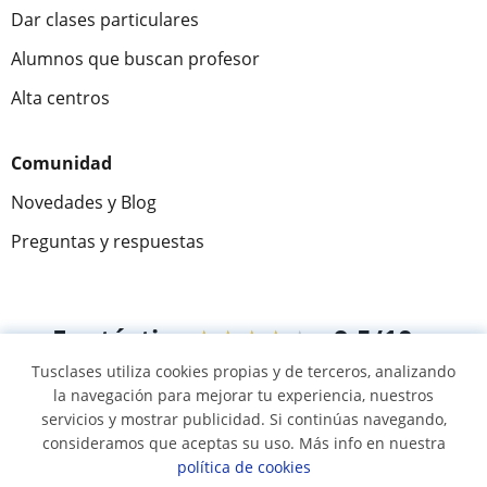
Dar clases particulares
Alumnos que buscan profesor
Alta centros
Comunidad
Novedades y Blog
Preguntas y respuestas
Fantástica
★★★★★
9,5/10
Tusclases utiliza cookies propias y de terceros, analizando
305915
opiniones de alumnos
la navegación para mejorar tu experiencia, nuestros
servicios y mostrar publicidad. Si continúas navegando,
consideramos que aceptas su uso. Más info en nuestra
© 2007 - 2026 Tusclases.co
política de cookies