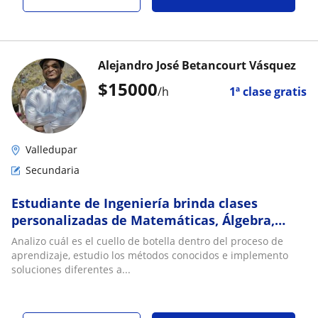
Alejandro José Betancourt Vásquez
$
15000
/h
1ª clase gratis
Valledupar
Secundaria
Estudiante de Ingeniería brinda clases
personalizadas de Matemáticas, Álgebra,
Física, Química e Inglés
Analizo cuál es el cuello de botella dentro del proceso de
aprendizaje, estudio los métodos conocidos e implemento
soluciones diferentes a...