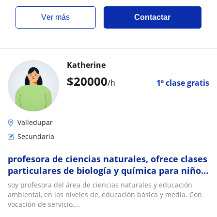
ver más
Contactar
Katherine
$
20000
/h
1ª clase gratis
Valledupar
Secundaria
profesora de ciencias naturales, ofrece clases
particulares de biología y química para niños
y adultos en la ciudad de Valledupar
soy profesora del área de ciencias naturales y educación
ambiental, en los niveles de, educación básica y media. Con
vocación de servicio,...