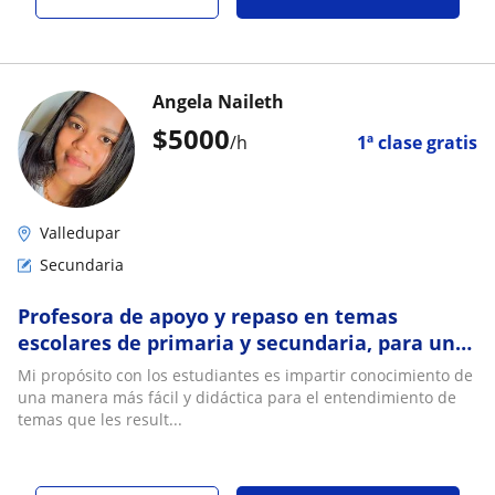
Angela Naileth
$
5000
/h
1ª clase gratis
Valledupar
Secundaria
Profesora de apoyo y repaso en temas
escolares de primaria y secundaria, para un
mejor y fácil entendimiento de los temas
Mi propósito con los estudiantes es impartir conocimiento de
una manera más fácil y didáctica para el entendimiento de
temas que les result...