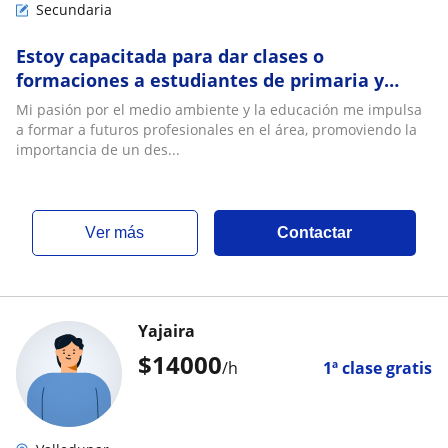
Secundaria
Estoy capacitada para dar clases o
formaciones a estudiantes de primaria y
secuendaria
Mi pasión por el medio ambiente y la educación me impulsa
a formar a futuros profesionales en el área, promoviendo la
importancia de un des...
ver más
Contactar
Yajaira
$
14000
/h
1ª clase gratis