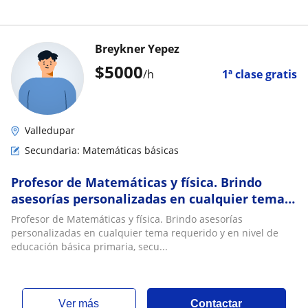
Breykner Yepez
$
5000
/h
1ª clase gratis
Valledupar
Secundaria: Matemáticas básicas
Profesor de Matemáticas y física. Brindo
asesorías personalizadas en cualquier tema
requerido y en nivel de educación básica
Profesor de Matemáticas y física. Brindo asesorías
primaria, secundaria y universitario
personalizadas en cualquier tema requerido y en nivel de
educación básica primaria, secu...
ver más
Contactar