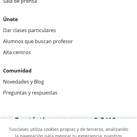
Sala de prensa
Únete
Dar clases particulares
Alumnos que buscan profesor
Alta centros
Comunidad
Novedades y Blog
Preguntas y respuestas
Fantástica
★★★★★
9,5/10
Tusclases utiliza cookies propias y de terceros, analizando
305915
opiniones de alumnos
la navegación para mejorar tu experiencia, nuestros