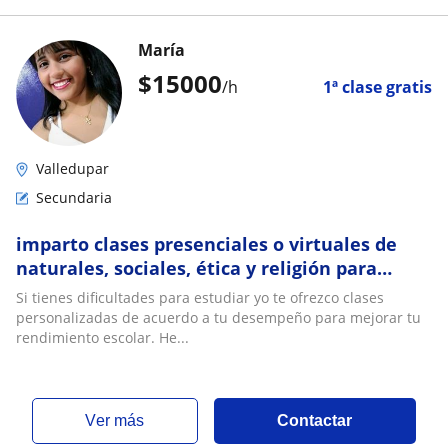
María
$
15000
/h
1ª clase gratis
Valledupar
Secundaria
imparto clases presenciales o virtuales de
naturales, sociales, ética y religión para
adolescentes con bajo rendimiento escolar
Si tienes dificultades para estudiar yo te ofrezco clases
personalizadas de acuerdo a tu desempeño para mejorar tu
rendimiento escolar. He...
ver más
Contactar