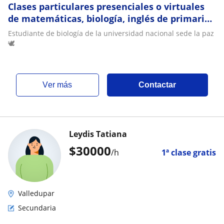
Clases particulares presenciales o virtuales
de matemáticas, biología, inglés de primaria
o secundaria
Estudiante de biología de la universidad nacional sede la paz
🕊️
ver más
Contactar
Leydis Tatiana
$
30000
/h
1ª clase gratis
Valledupar
Secundaria