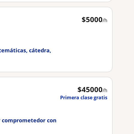
$
5000
/h
temáticas, cátedra,
$
45000
/h
Primera clase gratis
e y comprometedor con