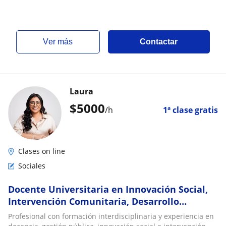
ver más
Contactar
Laura
$
5000
/h
1ª clase gratis
Clases on line
Sociales
Docente Universitaria en Innovación Social,
Intervención Comunitaria, Desarrollo
Territorial y Gestión Pública
Profesional con formación interdisciplinaria y experiencia en