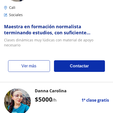
Cali
Sociales
Maestra en formación normalista
terminando estudios, con suficiente
conocimiento en la pedagogía infantil
Clases dinámicas muy lúdicas con material de apoyo
necesario
ver más
Contactar
Danna Carolina
$
5000
/h
1ª clase gratis