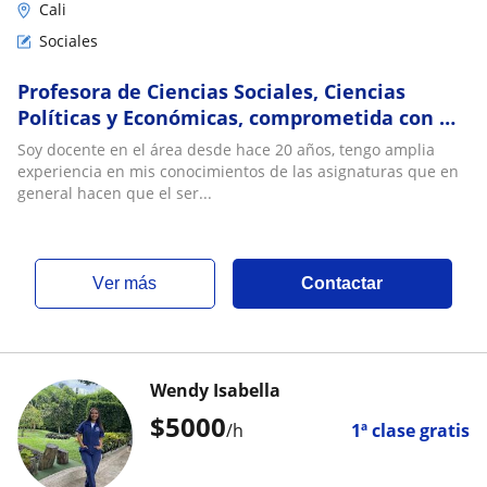
Cali
Sociales
Profesora de Ciencias Sociales, Ciencias
Políticas y Económicas, comprometida con mi
asignatura, apasionada por los procesos
Soy docente en el área desde hace 20 años, tengo amplia
sociales que ha tenido, tiene y tendrá el ser
experiencia en mis conocimientos de las asignaturas que en
humano. Mis clases se las puedo compartir a
general hacen que el ser...
quienes tengan el interés por conocer su
ver más
Contactar
Wendy Isabella
$
5000
/h
1ª clase gratis