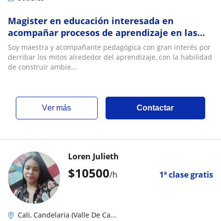
Magister en educación interesada en
acompañar procesos de aprendizaje en las
disciplinas de las ciencias sociales
Soy maestra y acompañante pedagógica con gran interés por
derribar los mitos alrededor del aprendizaje, con la habilidad
de construir ambie...
ver más
Contactar
Loren Julieth
$
10500
/h
1ª clase gratis
Cali, Candelaria (Valle De Ca...