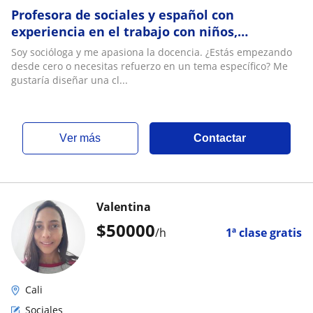
Profesora de sociales y español con
experiencia en el trabajo con niños,
adolescentes y adultos
Soy socióloga y me apasiona la docencia. ¿Estás empezando
desde cero o necesitas refuerzo en un tema específico? Me
gustaría diseñar una cl...
ver más
Contactar
Valentina
$
50000
/h
1ª clase gratis
Cali
Sociales