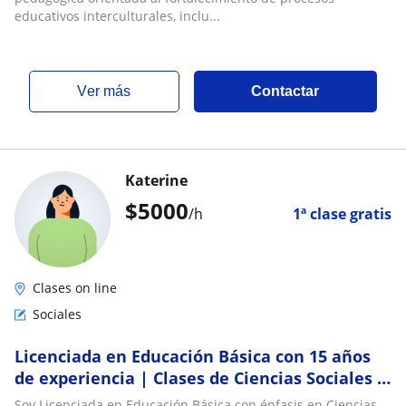
educativos interculturales, inclu...
ver más
Contactar
Katerine
$
5000
/h
1ª clase gratis
Clases on line
Sociales
Licenciada en Educación Básica con 15 años
de experiencia | Clases de Ciencias Sociales y
apoyo escolar
Soy Licenciada en Educación Básica con énfasis en Ciencias