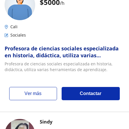
$
5000
/h
Cali
Sociales
Profesora de ciencias sociales especializada
en historia, didáctica, utiliza varias
herramientas de aprendizaje
Profesora de ciencias sociales especializada en historia,
didáctica, utiliza varias herramientas de aprendizaje.
ver más
Contactar
Sindy