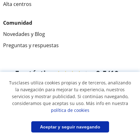
Alta centros
Comunidad
Novedades y Blog
Preguntas y respuestas
Fantástica
★★★★★
9,5/10
Tusclases utiliza cookies propias y de terceros, analizando
305915
opiniones de alumnos
la navegación para mejorar tu experiencia, nuestros
servicios y mostrar publicidad. Si continúas navegando,
consideramos que aceptas su uso. Más info en nuestra
© 2007 - 2026 Tusclases.co
política de cookies
Mapa web:
Profesores particulares
Filtrar
Guardar búsqueda
Aceptar y seguir navegando