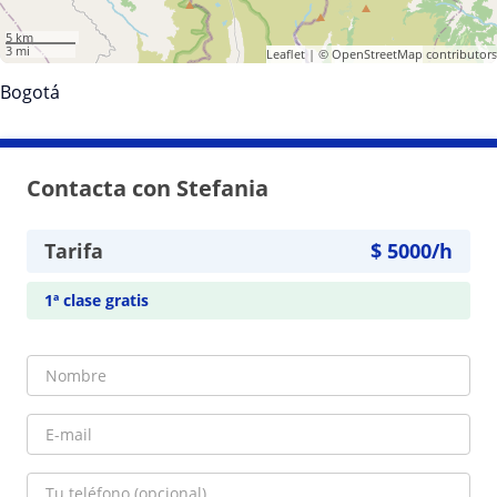
5 km
3 mi
Leaflet
| ©
OpenStreetMap
contributors
Bogotá
Contacta con Stefania
Tarifa
$
5000
/h
1ª clase gratis