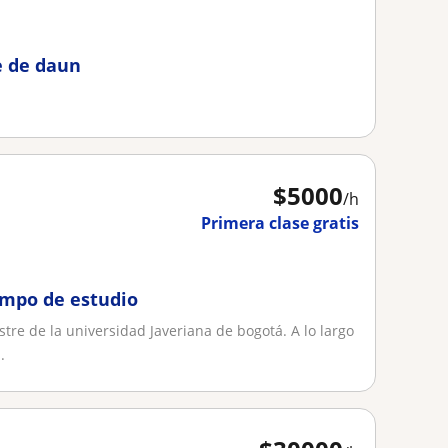
e de daun
$
5000
/h
Primera clase gratis
empo de estudio
re de la universidad Javeriana de bogotá. A lo largo
.