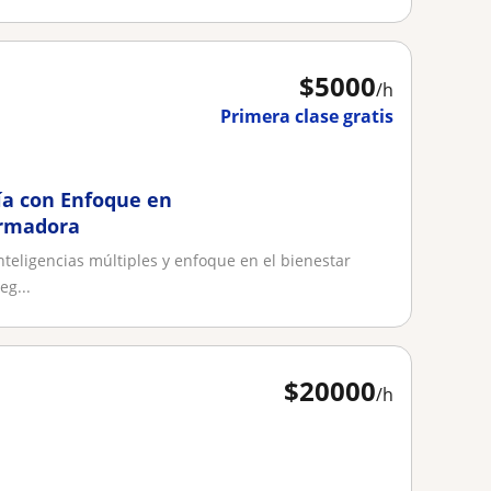
$
5000
/h
Primera clase gratis
ía con Enfoque en
ormadora
nteligencias múltiples y enfoque en el bienestar
eg...
$
20000
/h