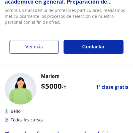
académico en general. Preparación de
exámenes, traducciones, entre otros
Somos una academia de profesores particulares, realizamos
servicios. Profes seleccionados para tu
meticulosamente los procesos de selección de nuestro
seguridad y comodidad
personal con el fin de ofrec...
ver más
Contactar
Mariam
$
5000
/h
1ª clase gratis
Bello
Todos los cursos