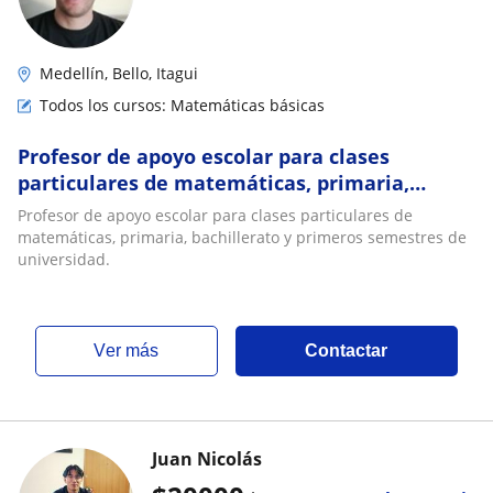
Medellín, Bello, Itagui
Todos los cursos: Matemáticas básicas
Profesor de apoyo escolar para clases
particulares de matemáticas, primaria,
bachillerato y primeros semestres de
Profesor de apoyo escolar para clases particulares de
universidad
matemáticas, primaria, bachillerato y primeros semestres de
universidad.
ver más
Contactar
Juan Nicolás