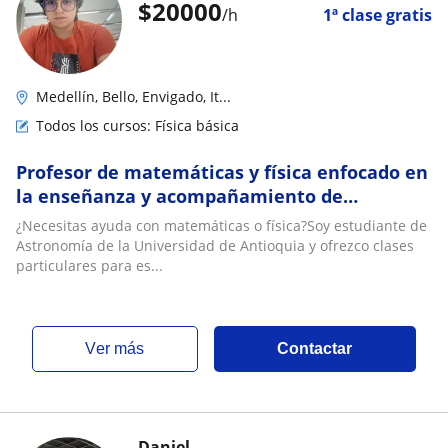
$
20000
/h
1ª clase gratis
Medellín, Bello, Envigado, It...
Todos los cursos: Física básica
Profesor de matemáticas y física enfocado en
la enseñanza y acompañamiento de
estudiantes en etapa final de bachillerato
¿Necesitas ayuda con matemáticas o física?Soy estudiante de
Astronomía de la Universidad de Antioquia y ofrezco clases
particulares para es...
ver más
Contactar
Daniel