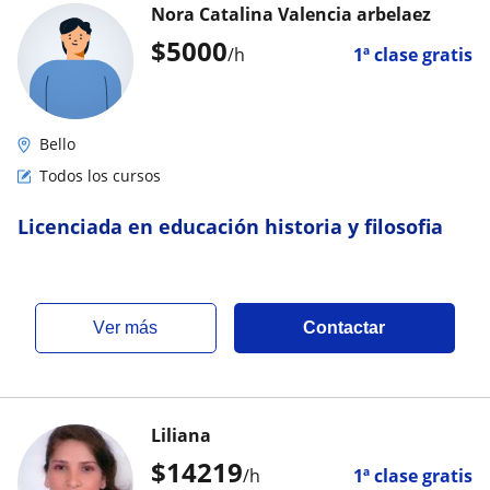
Nora Catalina Valencia arbelaez
$
5000
/h
1ª clase gratis
Bello
Todos los cursos
Licenciada en educación historia y filosofia
ver más
Contactar
Liliana
$
14219
/h
1ª clase gratis