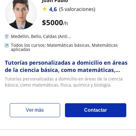
Juan Pablo
★
4,6
(5 valoraciones)
$
5000
/h
Medellín, Bello, Caldas (Anti...
Todos los cursos: Matemáticas básicas, Matemáticas
aplicadas
Tutorías personalizadas a domicilio en áreas
de la ciencia básica, como matemáticas,
física, química y biología
Tutorías personalizadas a domicilio en áreas de la ciencia
básica, como matemáticas, física, química y biología.
ver más
Contactar