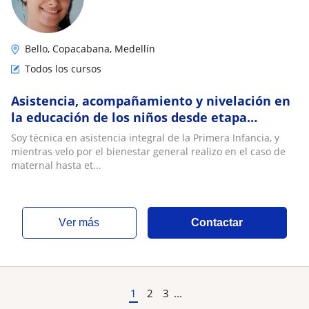
Bello, Copacabana, Medellín
Todos los cursos
Asistencia, acompañamiento y nivelación en
la educación de los niños desde etapa
maternal hasta 5 de primaria
Soy técnica en asistencia integral de la Primera Infancia, y
mientras velo por el bienestar general realizo en el caso de
maternal hasta et...
ver más
Contactar
1
2
3
...