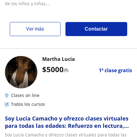
de los niños y niñas,...
ver más
Contactar
Martha Lucia
$
5000
/h
1ª clase gratis
Clases on line
Todos los cursos
Soy Lucía Camacho y ofrezco clases virtuales
para todas las edades: Refuerzo en lectura,
Matemáticas básica y contabilidad
Soy Lucía Camacho y ofrezco clases virtuales para todas las