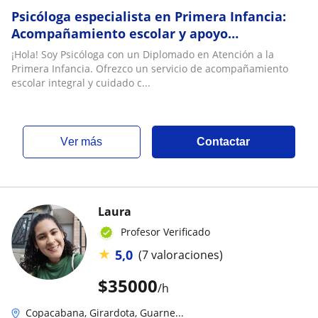
Psicóloga especialista en Primera Infancia:
Acompañamiento escolar y apoyo
psicopedagógico (Fines de semana)
¡Hola! Soy Psicóloga con un Diplomado en Atención a la
Primera Infancia. Ofrezco un servicio de acompañamiento
escolar integral y cuidado c...
ver más
Contactar
Laura
Profesor Verificado
★
5,0
(7 valoraciones)
$
35000
/h
Copacabana, Girardota, Guarne...