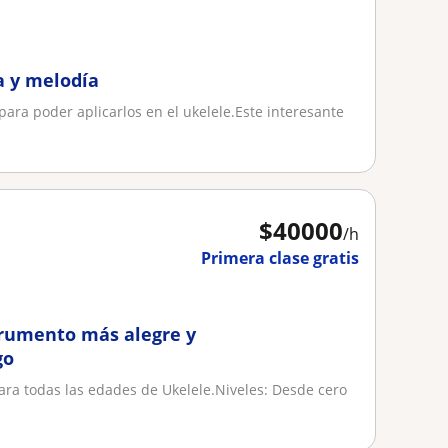
a y melodía
ara poder aplicarlos en el ukelele.Este interesante
.
$
40000
/h
Primera clase gratis
trumento más alegre y
go
ra todas las edades de Ukelele.​Niveles: Desde cero