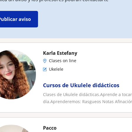
Publicar aviso
Karla Estefany
Clases on line
Ukelele
Cursos de Ukulele didácticos
Clases de Ukulele didácticas.Aprende a tocar
día.Aprenderemos: Rasgueos Notas Afinación
Pacco