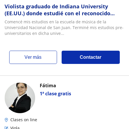
Violista graduado de Indiana University
(EE.UU.) donde estudié con el reconocido
maestro Atar Arad, y actualmente estoy
Comencé mis estudios en la escuela de música de la
terminando
Universidad Nacional de San Juan. Terminé mis estudios pre-
universitarios en dicha unive...
ver más
Contactar
Fátima
1ª clase gratis
Clases on line
Viola