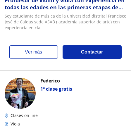
Profdesor de violin y viola con experiencia en
todas las edades en las primeras etapas de
formacion inicial y media
Soy estudiante de música de la universidad distrital Francisco
José de Caldas sede ASAB ( academia superior de arte) con
experiencia en cla...
ver más
Contactar
Federico
1ª clase gratis
Clases on line
Viola