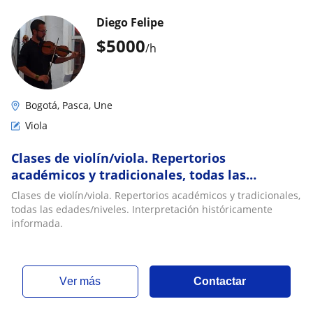
Diego Felipe
$
5000
/h
Bogotá, Pasca, Une
Viola
Clases de violín/viola. Repertorios
académicos y tradicionales, todas las
edades/niveles. Interpretación
Clases de violín/viola. Repertorios académicos y tradicionales,
históricamente informada
todas las edades/niveles. Interpretación históricamente
informada.
ver más
Contactar