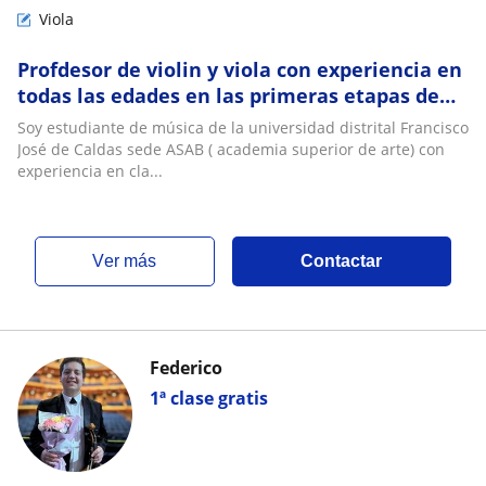
Viola
Profdesor de violin y viola con experiencia en
todas las edades en las primeras etapas de
formacion inicial y media
Soy estudiante de música de la universidad distrital Francisco
José de Caldas sede ASAB ( academia superior de arte) con
experiencia en cla...
ver más
Contactar
Federico
1ª clase gratis