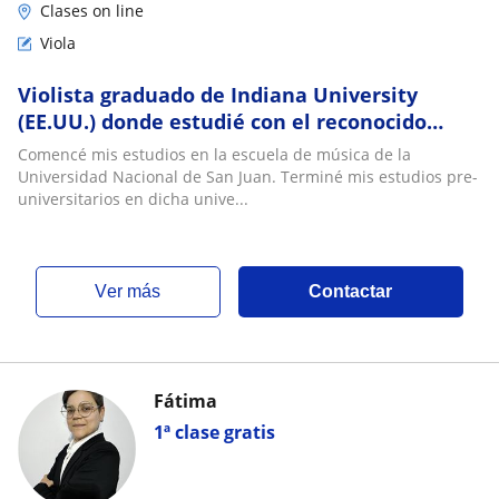
Clases on line
Viola
Violista graduado de Indiana University
(EE.UU.) donde estudié con el reconocido
maestro Atar Arad, y actualmente estoy
Comencé mis estudios en la escuela de música de la
terminando
Universidad Nacional de San Juan. Terminé mis estudios pre-
universitarios en dicha unive...
ver más
Contactar
Fátima
1ª clase gratis