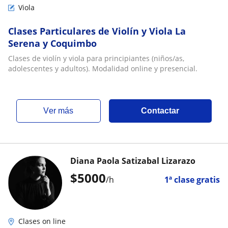
Viola
Clases Particulares de Violín y Viola La
Serena y Coquimbo
Clases de violín y viola para principiantes (niños/as,
adolescentes y adultos). Modalidad online y presencial.
ver más
Contactar
Diana Paola Satizabal Lizarazo
$
5000
/h
1ª clase gratis
Clases on line