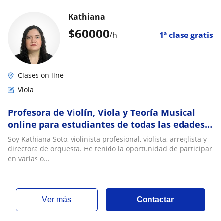
Kathiana
$
60000
/h
1ª clase gratis
Clases on line
Viola
Profesora de Violín, Viola y Teoría Musical
online para estudiantes de todas las edades y
niveles
Soy Kathiana Soto, violinista profesional, violista, arreglista y
directora de orquesta. He tenido la oportunidad de participar
en varias o...
ver más
Contactar