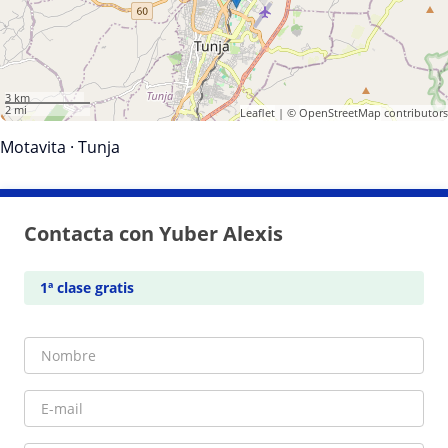
3 km
2 mi
Leaflet
| ©
OpenStreetMap
contributors
Motavita
·
Tunja
Contacta con Yuber Alexis
1ª clase gratis