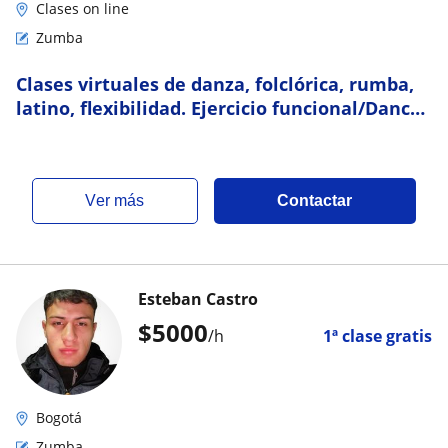
Clases on line
Zumba
Clases virtuales de danza, folclórica, rumba,
latino, flexibilidad. Ejercicio funcional/Dance
classes, zumba, functional exercise!
ver más
Contactar
Esteban Castro
$
5000
/h
1ª clase gratis
Bogotá
Zumba