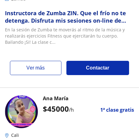
Instructora de Zumba ZIN. Que el frío no te
detenga. Disfruta mis sesiones on-line de
Zumba y empieza el día con ¡Mucha energía!
En la sesión de Zumba te moverás al ritmo de la música y
realizarás ejercicios Fitness que ejercitarán tu cuerpo.
Bailando ¡Si! La clase c...
ver más
Contactar
Ana María
$
45000
/h
1ª clase gratis
Cali