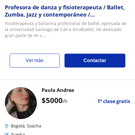
Profesora de danza y fisioterapeuta / Ballet,
Zumba, Jazz y contemporáneo /
Rehabilitación física, masaje y flexibilidad
Fisioterapeuta y bailarina profesional de ballet, egresada de
la Universidad Santiago de Cali e Incolballet. He dedicado
gran parte de mi c...
ver más
Contactar
Paula Andrea
$
5000
/h
1ª clase gratis
Bogotá, Soacha
Zumba