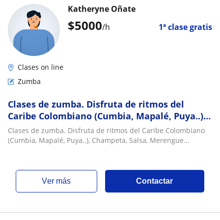
Katheryne Oñate
$
5000
/h
1ª clase gratis
Clases on line
Zumba
Clases de zumba. Disfruta de ritmos del
Caribe Colombiano (Cumbia, Mapalé, Puya..),
Champeta, Salsa, Merengue
Clases de zumba. Disfruta de ritmos del Caribe Colombiano
(Cumbia, Mapalé, Puya..), Champeta, Salsa, Merengue...
ver más
Contactar