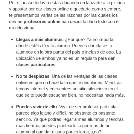
Por si acaso todavía estás dudando en lanzarte a la piscina
y apostar por dar clases online o quedarte como siempre,
te presentamos varias de las razones por las cuales los
demás
profesores online
han decidido darlo todo con el
mundo virtual:
Llegas a más alumnos
. ¿Por qué? Ya no importa
dónde estéis tú y tu alumno. Puedes dar clases a
alumnos en la otra punta del país o incluso de otro. La
ubicación de ambos ya no es un requisito para
dar
clases particulares
.
No te desplazas
. Una de las ventajas de las clases
online es que no hace falta que te desplaces. Mientras
tengas internet y encuentres un sitio silencioso en el
que se te pueda escuchar bien, no necesitas nada más.
Puedes vivir de ello
. Vivir de ser profesor particular
parece algo lejano y difícil, no obstante es bastante
sencillo. Ya que podrás llegar a más alumnos y tendrás
más tiempo, puedes plantearte coger más de un
alumno al que dar clases particulares, ¿no?