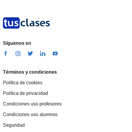
Síguenos en
Términos y condiciones
Política de cookies
Política de privacidad
Condiciones uso profesores
Condiciones uso alumnos
Seguridad