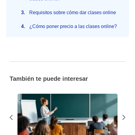
Requisitos sobre cómo dar clases online
¿Cómo poner precio a las clases online?
También te puede interesar