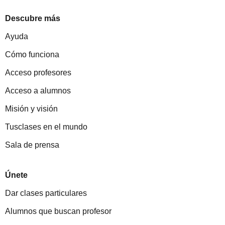
Descubre más
Ayuda
Cómo funciona
Acceso profesores
Acceso a alumnos
Misión y visión
Tusclases en el mundo
Sala de prensa
Únete
Dar clases particulares
Alumnos que buscan profesor