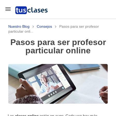
Nuestro Blog
Consejos
Pasos para ser profesor
particular onli...
Pasos para ser profesor
particular online
Las
clases online
están en auge. Cada vez hay más