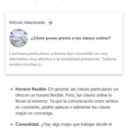
Artículo relacionado
¿Cómo poner precio a las clases online?
Lasclases particulares onlinese han convertido en una
alternativa muy efectiva a la modalidad presencial. Todavía
existen muchas p...
Horario flexible
. En general, las clases particulares ya
ofrecen un horario flexible. Pero, las clases online lo
llevan al extremo. Ya que la comunicación entre ambos
es constante, podéis aplazar o adelantar las clases
según os convenga.
Comodidad.
¿Hay algo mejor que trabajar desde el