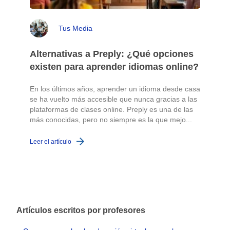
Tus Media
Alternativas a Preply: ¿Qué opciones
existen para aprender idiomas online?
En los últimos años, aprender un idioma desde casa
se ha vuelto más accesible que nunca gracias a las
plataformas de clases online. Preply es una de las
más conocidas, pero no siempre es la que mejo...
Leer el artículo
d
L
Artículos escritos por profesores