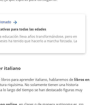
cionado
ativas para todas las edades
 la educación lleva años transformándose, pero en
meses ha tenido que hacerlo a marcha forzada. La
r italiano
e libros para aprender italiano, hablaremos de
libros en
ultura riquísima. No solamente tienen una historia
a lo largo del tiempo se han destacado figuras muy
ano online
, en clases o de manera autónoma es, sin