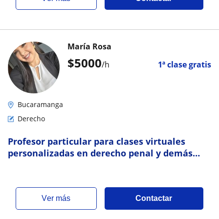
María Rosa
$
5000
/h
1ª clase gratis
Bucaramanga
Derecho
Profesor particular para clases virtuales
personalizadas en derecho penal y demás
materias afines a ciencias jurídicas, de igual
forma profesor de apoyo para ciencias
sociales (historia, geografía y democracia) en
estudiantes escolares
ver más
Contactar