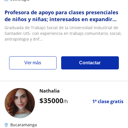
Profesora de apoyo para clases presenciales
de niños y niñas; interesados en expandir
conocimientos de la estructura social
Graduada de Trabajo Social de la Universidad Industrial de
Santader-UIS- con experiencia en trabajo comunitario, social,
antropologia y énf...
ver más
Contactar
Nathalia
$
35000
/h
1ª clase gratis
Bucaramanga