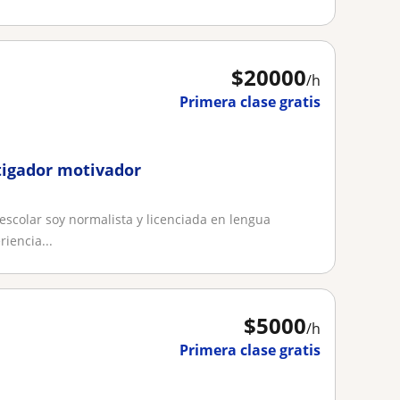
$
20000
/h
Primera clase gratis
tigador motivador
scolar soy normalista y licenciada en lengua
iencia...
$
5000
/h
Primera clase gratis