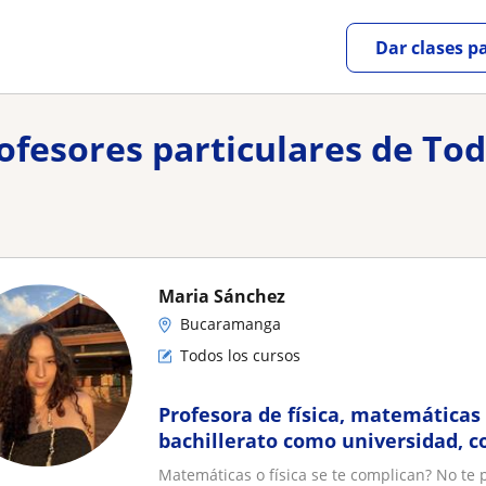
Dar clases p
rofesores particulares de Tod
Maria Sánchez
Bucaramanga
Todos los cursos
Profesora de física, matemáticas
bachillerato como universidad, c
Matemáticas o física se te complican? No te 