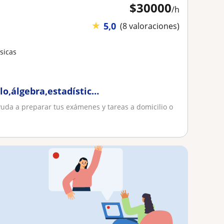
$
30000
/h
★
5,0
(8 valoraciones)
sicas
lo,álgebra,estadística,matemática
yuda a preparar tus exámenes y tareas a domicilio o