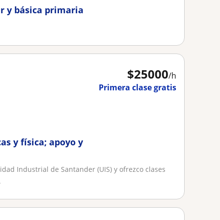
r y básica primaria
$
25000
/h
Primera clase gratis
s y física; apoyo y
dad Industrial de Santander (UIS) y ofrezco clases
.