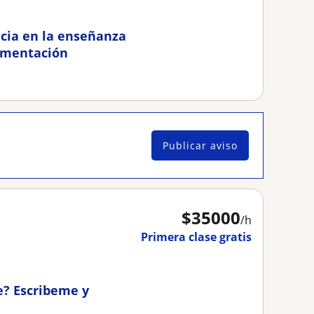
ncia en la enseñanza
gumentación
Publicar aviso
$
35000
/h
Primera clase gratis
e? Escribeme y