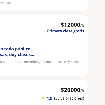
unicac...
$
12000
/h
Primera clase gratis
ra todo público
as, doy clases
ico adaptativo, metodologías novedosas, doy clases
$
20000
/h
★
4,9
(36 valoraciones)