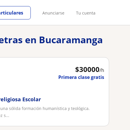
articulares
Anunciarse
Tu cuenta
 letras en Bucaramanga
$
30000
/h
Primera clase gratis
eligiosa Escolar
n una sólida formación humanística y teológica.
 s...