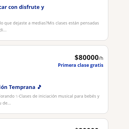
car con disfrute y
lo que dejaste a medias?Mis clases están pensadas
i...
$
80000
/h
Primera clase gratis
ción Temprana 🎵
lorando ✨Clases de iniciación musical para bebés y
 de...