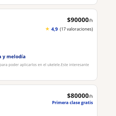
$
90000
/h
★
4,9
(17 valoraciones)
a y melodía
ara poder aplicarlos en el ukelele.Este interesante
.
$
80000
/h
Primera clase gratis