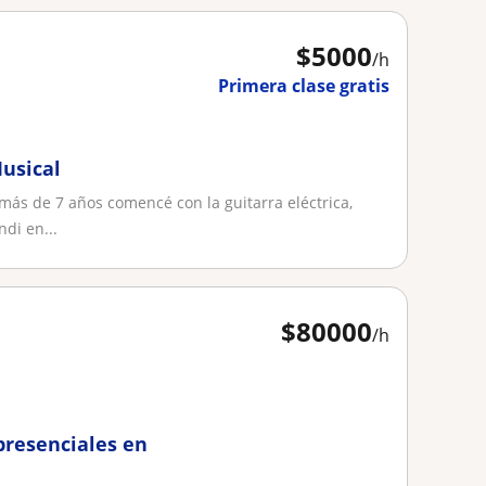
$
5000
/h
Primera clase gratis
Musical
más de 7 años comencé con la guitarra eléctrica,
di en...
$
80000
/h
presenciales en