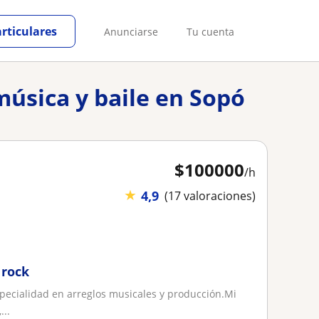
articulares
Anunciarse
Tu cuenta
música y baile en Sopó
$
100000
/h
★
4,9
(17 valoraciones)
 rock
pecialidad en arreglos musicales y producción.Mi
...