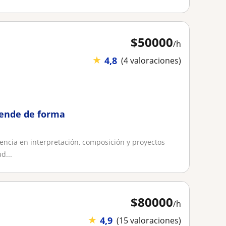
$
50000
/h
★
4,8
(4 valoraciones)
prende de forma
encia en interpretación, composición y proyectos
d...
$
80000
/h
★
4,9
(15 valoraciones)