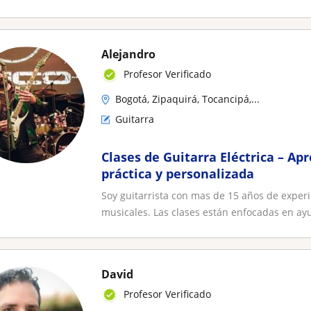
Alejandro
Profesor Verificado
Bogotá, Zipaquirá, Tocancipá,...
Guitarra
Clases de Guitarra Eléctrica – A
práctica y personalizada
Soy guitarrista con mas de 15 años de experi
musicales. Las clases están enfocadas en ayu
David
Profesor Verificado