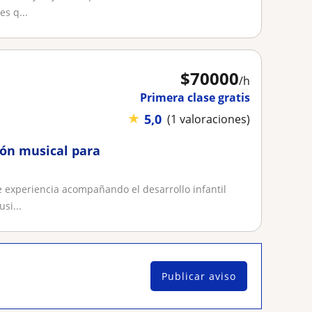
s q...
$
70000
/h
Primera clase gratis
★
5,0
(1 valoraciones)
ción musical para
e experiencia acompañando el desarrollo infantil
si...
Publicar aviso