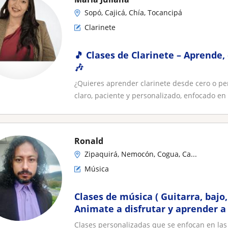
Sopó, Cajicá, Chía, Tocancipá
Clarinete
🎵 Clases de Clarinete – Aprende,
🎶
¿Quieres aprender clarinete desde cero o p
claro, paciente y personalizado, enfocado en d
Ronald
Zipaquirá, Nemocón, Cogua, Ca...
Música
Clases de música ( Guitarra, bajo,
Animate a disfrutar y aprender a 
maravilloso mundo de la música
Clases personalizadas que se enfocan en las