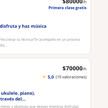
$
80000
/h
Primera clase gratis
 disfruta y haz música
erfeccionar tu técnica?Te acompaño en un proceso
is...
$
70000
/h
★
5,0
(10 valoraciones)
 ukulele, piano).
través del
 metas y objetivos que deseas mientras disfrutas