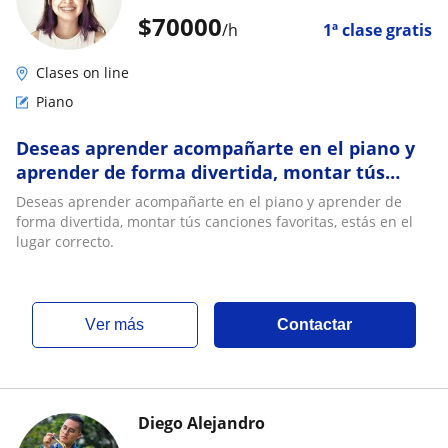
$
70000
/h
1ª clase gratis
Clases on line
Piano
Deseas aprender acompañarte en el piano y
aprender de forma divertida, montar tús
canciones favoritas, estás en el lugar correcto
Deseas aprender acompañarte en el piano y aprender de
forma divertida, montar tús canciones favoritas, estás en el
lugar correcto.
ver más
Contactar
Diego Alejandro