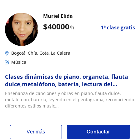
Muriel Elida
$
40000
/h
1ª clase gratis
Bogotá, Chía, Cota, La Calera
Música
Clases dinámicas de piano, organeta, flauta
dulce,metalófono, batería, lectura del
pentagrama, apoyo de tareas
Enseñanza de canciones y obras en piano, flauta dulce,
metalófono, barería, leyendo en el pentagrama, reconociendo
diferentes estilos music...
ver más
Contactar