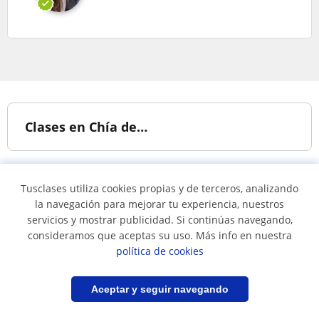
Clases en Chía de…
Apoyo escolar
Música
Tusclases utiliza cookies propias y de terceros, analizando
Piano
Guitarra
la navegación para mejorar tu experiencia, nuestros
servicios y mostrar publicidad. Si continúas navegando,
Iniciación Musical
Canto
consideramos que aceptas su uso. Más info en nuestra
Bateria
Baile
política de cookies
Violín
Danza
Filtrar
Guardar búsqueda
Aceptar y seguir navegando
Ukelele
Técnica vocal