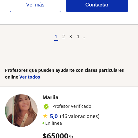
ver más
Contactar
1
2
3
4
...
Profesores que pueden ayudarte con clases particulares
online
Ver todos
Mariia
Profesor Verificado
★
5,0
(46 valoraciones)
En línea
$
65000
/h