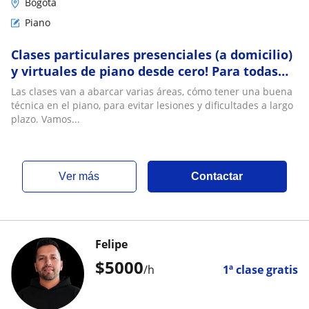
Bogotá
Piano
Clases particulares presenciales (a domicilio)
y virtuales de piano desde cero! Para todas
las edades
Las clases van a abarcar varias áreas, cómo tener una buena
técnica en el piano, para evitar lesiones y dificultades a largo
plazo. Vamos...
ver más
Contactar
Felipe
$
5000
/h
1ª clase gratis