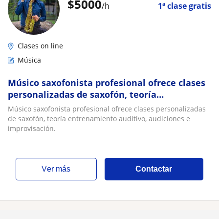
$
5000
/h
1ª clase gratis
Clases on line
Música
Músico saxofonista profesional ofrece clases
personalizadas de saxofón, teoría
entrenamiento auditivo, audiciones e
Músico saxofonista profesional ofrece clases personalizadas
improvisación
de saxofón, teoría entrenamiento auditivo, audiciones e
improvisación.
ver más
Contactar