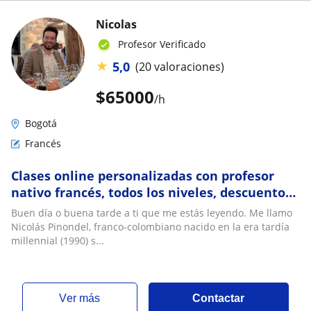
Nicolas
Profesor Verificado
★
5,0
(20 valoraciones)
$
65000
/h
Bogotá
Francés
Clases online personalizadas con profesor
nativo francés, todos los niveles, descuentos
para grupos
Buen día o buena tarde a ti que me estás leyendo. Me llamo
Nicolás Pinondel, franco-colombiano nacido en la era tardía
millennial (1990) s...
ver más
Contactar