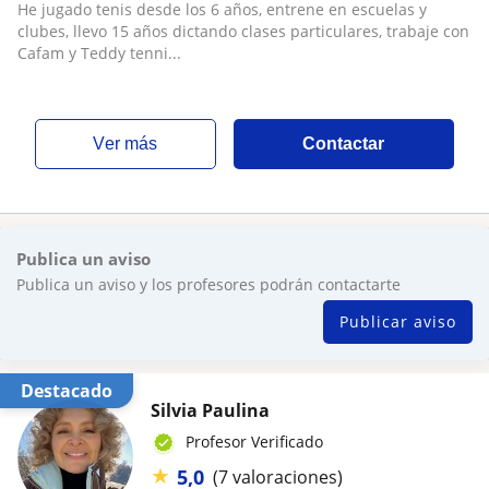
avanzado) y para todas las edades
He jugado tenis desde los 6 años, entrene en escuelas y
clubes, llevo 15 años dictando clases particulares, trabaje con
Cafam y Teddy tenni...
ver más
Contactar
Publica un aviso
Publica un aviso y los profesores podrán contactarte
Publicar aviso
Destacado
Silvia Paulina
Profesor Verificado
★
5,0
(7 valoraciones)