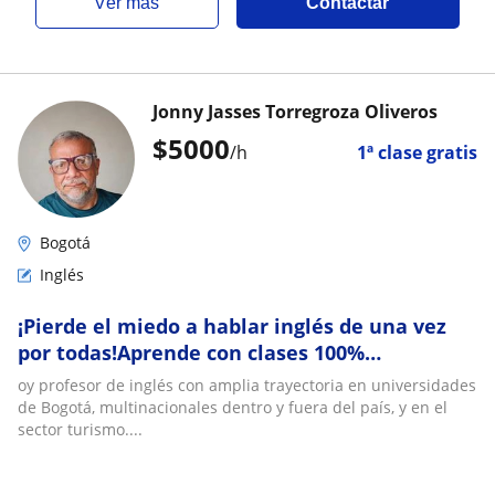
ver más
Contactar
Jonny Jasses Torregroza Oliveros
$
5000
/h
1ª clase gratis
Bogotá
Inglés
¡Pierde el miedo a hablar inglés de una vez
por todas!Aprende con clases 100%
conversacionales, dinámicas
oy profesor de inglés con amplia trayectoria en universidades
de Bogotá, multinacionales dentro y fuera del país, y en el
sector turismo....