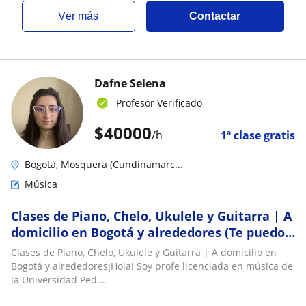
ver más
Contactar
Dafne Selena
Profesor Verificado
$
40000
/h
1ª clase gratis
Bogotá, Mosquera (Cundinamarc...
Música
Clases de Piano, Chelo, Ukulele y Guitarra | A
domicilio en Bogotá y alrededores (Te puedo
prestar chelo, guitarra o ukulele)
Clases de Piano, Chelo, Ukulele y Guitarra | A domicilio en
Bogotá y alrededores¡Hola! Soy profe licenciada en música de
la Universidad Ped...