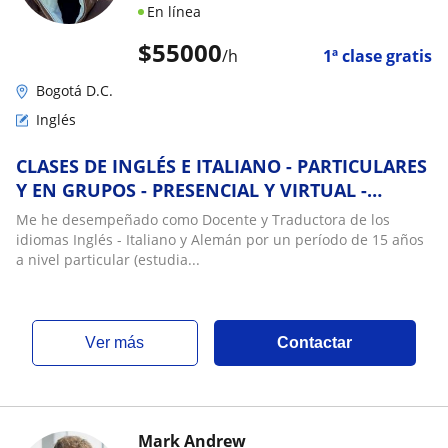
En línea
$
55000
/h
1ª clase gratis
Bogotá D.C.
Inglés
CLASES DE INGLÉS E ITALIANO - PARTICULARES
Y EN GRUPOS - PRESENCIAL Y VIRTUAL -
JÓVENES Y ADULTOS
Me he desempeñado como Docente y Traductora de los
idiomas Inglés - Italiano y Alemán por un período de 15 años
a nivel particular (estudia...
ver más
Contactar
Mark Andrew