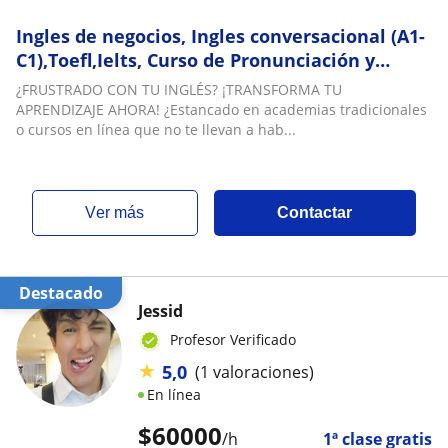
Ingles de negocios, Ingles conversacional (A1-
C1),Toefl,Ielts, Curso de Pronunciación y
Fluidez
¿FRUSTRADO CON TU INGLÉS? ¡TRANSFORMA TU
APRENDIZAJE AHORA! ¿Estancado en academias tradicionales
o cursos en línea que no te llevan a hab...
ver más
Contactar
Destacado
Jessid
Profesor Verificado
★
5,0
(1 valoraciones)
En línea
$
60000
/h
1ª clase gratis