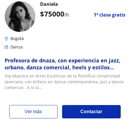
Daniela
$
75000
/h
1ª clase gratis
Bogotá
Danza
Profesora de dnaza, con experiencia en jazz,
urbano, danza comercial, heels y estilos
latinos
Soy Maestra en Artes Escénicas de la Pontificia Universidad
Javeriana, con énfasis en danza contemporánea, jazz y danza
comercial . A lo la...
ver más
Contactar