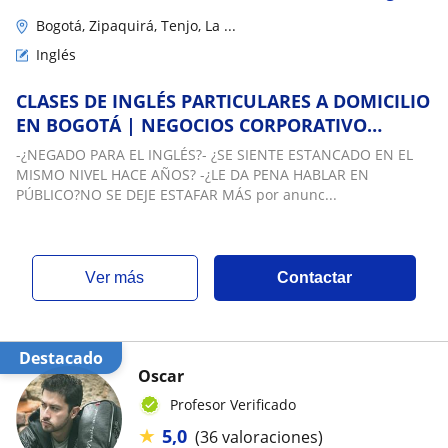
Bogotá, Zipaquirá, Tenjo, La ...
Inglés
CLASES DE INGLÉS PARTICULARES A DOMICILIO
EN BOGOTÁ | NEGOCIOS CORPORATIVO
INGENIERÍA Y SOFTWARE
-¿NEGADO PARA EL INGLÉS?- ¿SE SIENTE ESTANCADO EN EL
MISMO NIVEL HACE AÑOS? -¿LE DA PENA HABLAR EN
PÚBLICO?NO SE DEJE ESTAFAR MÁS por anunc...
ver más
Contactar
Destacado
Oscar
Profesor Verificado
★
5,0
(36 valoraciones)