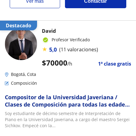
ver más
Contactar
Destacado
David
Profesor Verificado
★
5,0
(11 valoraciones)
$
70000
/h
1ª clase gratis
Bogotá, Cota
Composición
Compositor de la Universidad Javeriana /
Clases de Composición para todas las edades
y niveles
Soy estudiante de décimo semestre de Interpretación de
Piano en la Universidad Javeriana, a cargo del maestro Sergei
Sichkov. Empecé con la...