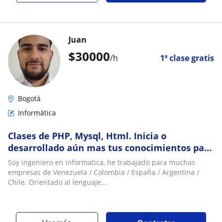
Juan
$
30000
/h
1ª clase gratis
Bogotá
Informática
Clases de PHP, Mysql, Html. Inicia o
desarrollado aún mas tus conocimientos para
un empleo en desarrollo de software
Soy ingeniero en informatica, he trabajado para muchas
empresas de Venezuela / Colombia / España / Argentina /
Chile. Orientado al lenguaje...