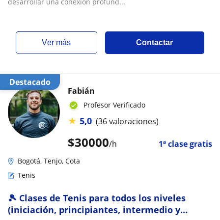
desarrollar una conexión profund...
ver más
Contactar
Destacado
Fabián
Profesor Verificado
★
5,0
(36 valoraciones)
$
30000
/h
1ª clase gratis
Bogotá, Tenjo, Cota
Tenis
🎾 Clases de Tenis para todos los niveles
(iniciación, principiantes, intermedio y