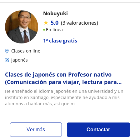
Nobuyuki
★
5,0
(3 valoraciones)
En línea
1ª clase gratis
Clases on line
Japonés
Clases de japonés con Profesor nativo
(Comunicación para viajar, lectura para
pruebas etc.)
He enseñado el idioma japonés en una universidad y un
instituto en Santiago, especialmente he ayudado a mis
alumnos a hablar más, así que m...
ver más
Contactar