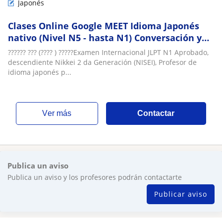
Japonés
Clases Online Google MEET Idioma Japonés
nativo (Nivel N5 - hasta N1) Conversación y
uso profesional
?????? ??? (???? ) ?????Examen Internacional JLPT N1 Aprobado,
descendiente Nikkei 2 da Generación (NISEI), Profesor de
idioma japonés p...
ver más
Contactar
Publica un aviso
Publica un aviso y los profesores podrán contactarte
Publicar aviso