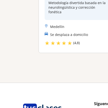
Metodología divertida basada en la
neurolingüística y corrección
fonética
Medellín
Se desplaza a domicilio
★
★
★
★
★
(4,8)
Síguen