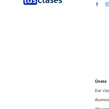
Únete
Dar cla
Alumno
Alta ce