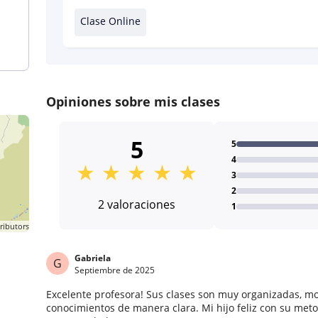
Clase Online
Opiniones sobre mis clases
5
5
4
★
★
★
★
★
3
2
2 valoraciones
1
ributors
Gabriela
G
Septiembre de 2025
Excelente profesora! Sus clases son muy organizadas, mo
conocimientos de manera clara. Mi hijo feliz con su met