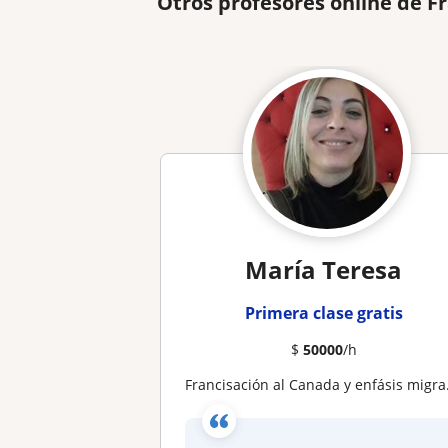
Otros profesores online de F
María Teresa
Primera clase gratis
$
50000
/h
Francisación al Canada y enfásis migratorio Preparación al TCF TEF DELF