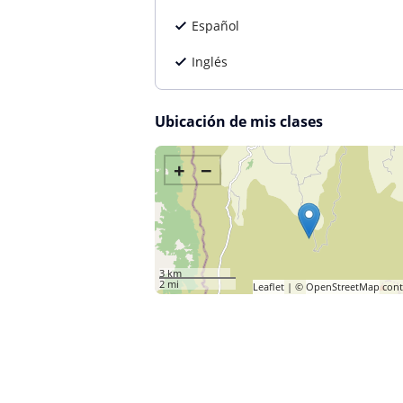
Español
Inglés
Ubicación de mis clases
+
−
3 km
2 mi
Leaflet
| ©
OpenStreetMap
cont