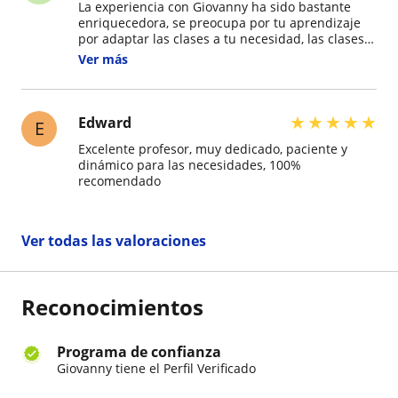
La experiencia con Giovanny ha sido bastante
enriquecedora, se preocupa por tu aprendizaje
por adaptar las clases a tu necesidad, las clases
son amenas y es émpatico. Tiene bastante
Ver más
conocimiento y experiencia con preparación para
exámenes y para preparación de la vida en
Québec. Lo recomiendo.
★
★
★
★
★
Edward
E
Excelente profesor, muy dedicado, paciente y
dinámico para las necesidades, 100%
recomendado
Ver todas las valoraciones
Reconocimientos
Programa de confianza
Giovanny tiene el Perfil Verificado