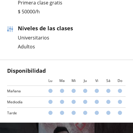
Primera clase gratis
$
50000
/h
Niveles de las clases
Universitarios
Adultos
Disponibilidad
Lu
Ma
Mi
Ju
Vi
Sá
Do
Mañana
Mediodía
Tarde