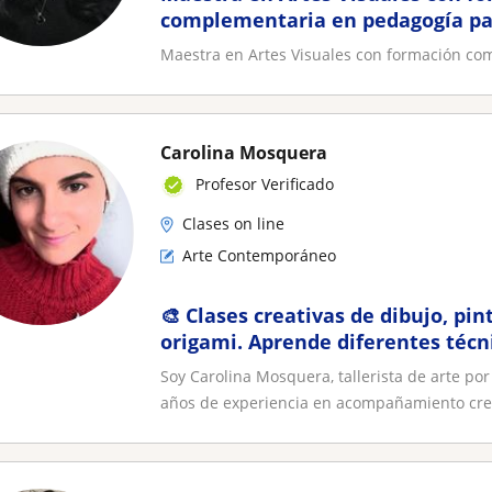
complementaria en pedagogía pa
Maestra en Artes Visuales con formación co
Carolina Mosquera
Profesor Verificado
Clases on line
Arte Contemporáneo
🎨 Clases creativas de dibujo, pint
origami. Aprende diferentes técni
forma divertida, dinámica
Soy Carolina Mosquera, tallerista de arte po
años de experiencia en acompañamiento crea